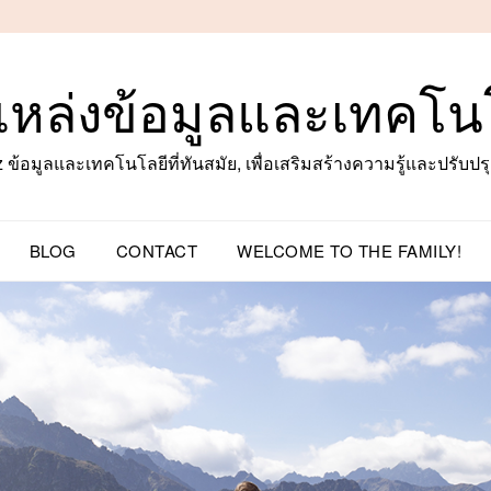
 แหล่งข้อมูลและเทคโน
biz ข้อมูลและเทคโนโลยีที่ทันสมัย, เพื่อเสริมสร้างความรู้และปรับ
BLOG
CONTACT
WELCOME TO THE FAMILY!