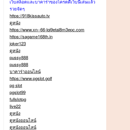
เว็บสล็อตและบาคาร่าของโครตดีเว็บนี้เล่นแล้ว
รวยจัดๆ
https://918kissauto.tv
ดูหนัง
https://www.xn--66-lqi9etal8m3epc.com
https://sagame168th.in
joker123
ดูหนัง
pussy888
pussy888
บาคาร่าออนไลน์
https://www.pgslot.golf
pg slot
pgslot99
fullslotpg
live22
ดูหนัง
ดูหนังออนไลน์
ดูหนังออนไลน์