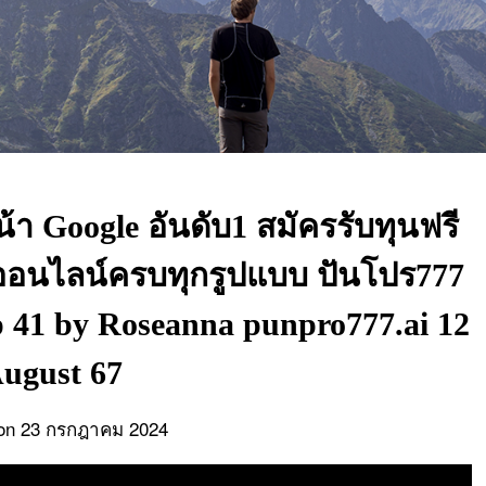
้า Google อันดับ1 สมัครรับทุนฟรี
นออนไลน์ครบทุกรูปแบบ ปันโปร777
 41 by Roseanna punpro777.ai 12
ugust 67
 on
23 กรกฎาคม 2024