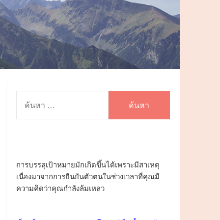
ค้นหา
สำหรับ:
การบรรลุเป้าหมายมักเกิดขึ้นได้เพราะมีสาเหตุ
เนื่องมาจากการยืนยันตัวตนในช่วงเวลาที่คุณมี
ความคิดว่าคุณกำลังล้มเหลว