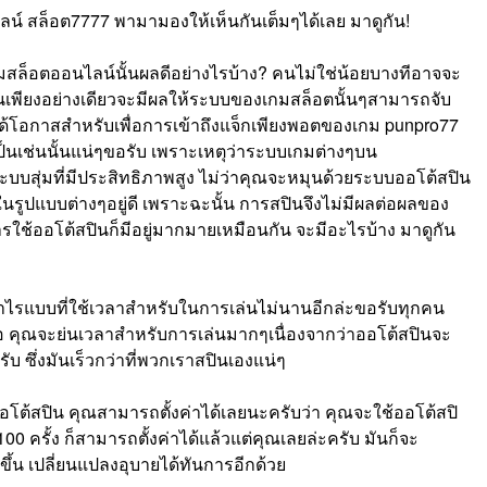
น์ สล็อต7777 พามามองให้เห็นกันเต็มๆได้เลย มาดูกัน!
สล็อตออนไลน์นั้นผลดีอย่างไรบ้าง? คนไม่ใช่น้อยบางทีอาจจะ
ินเพียงอย่างเดียวจะมีผลให้ระบบของเกมสล็อตนั้นๆสามารถจับ
ด้โอกาสสำหรับเพื่อการเข้าถึงแจ็กเพียงพอตของเกม punpro77
ป็นเช่นนั้นแน่ๆขอรับ เพราะเหตุว่าระบบเกมต่างๆบน
สุ่มที่มีประสิทธิภาพสูง ไม่ว่าคุณจะหมุนด้วยระบบออโต้สปิน
ในรูปแบบต่างๆอยู่ดี เพราะฉะนั้น การสปินจึงไม่มีผลต่อผลของ
การใช้ออโต้สปินก็มีอยู่มากมายเหมือนกัน จะมีอะไรบ้าง มาดูกัน
กำไรแบบที่ใช้เวลาสำหรับในการเล่นไม่นานอีกล่ะขอรับทุกคน
ือ คุณจะย่นเวลาสำหรับการเล่นมากๆเนื่องจากว่าออโต้สปินจะ
ับ ซึ่งมันเร็วกว่าที่พวกเราสปินเองแน่ๆ
ออโต้สปิน คุณสามารถตั้งค่าได้เลยนะครับว่า คุณจะใช้ออโต้สปิ
รือ 100 ครั้ง ก็สามารถตั้งค่าได้แล้วแต่คุณเลยล่ะครับ มันก็จะ
้น เปลี่ยนแปลงอุบายได้ทันการอีกด้วย