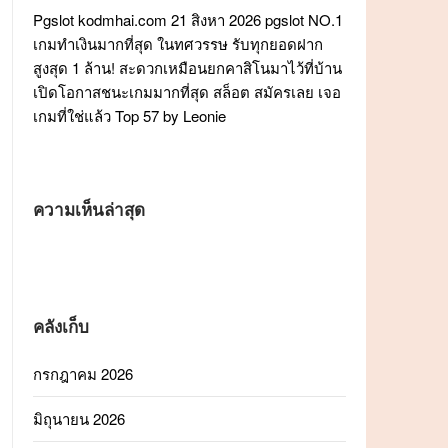
Pgslot kodmhai.com 21 สิงหา 2026 pgslot NO.1
เกมทำเงินมากที่สุด ในทศวรรษ รับทุกยอดฝาก
สูงสุด 1 ล้าน! สะดวกเหมือนยกคาสิโนมาไว้ที่บ้าน
เปิดโอกาสชนะเกมมากที่สุด สล็อต สมัครเลย เจอ
เกมที่ใช่แล้ว Top 57 by Leonie
ความเห็นล่าสุด
คลังเก็บ
กรกฎาคม 2026
มิถุนายน 2026