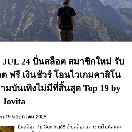
6 JUL 24 ปั่นสล็อต สมาชิกใหม่ รับ
อต ฟรี เงินชัวร์ โอนไวเกมคาสิโน
มบันเทิงไม่มีที่สิ้นสุด Top 19 by
Jovita
on
19 พฤษภาคม 2025
ปั่นสล็อต กับ Coming88 เว็บสล็อตแตกง่ายโบนัสแตก