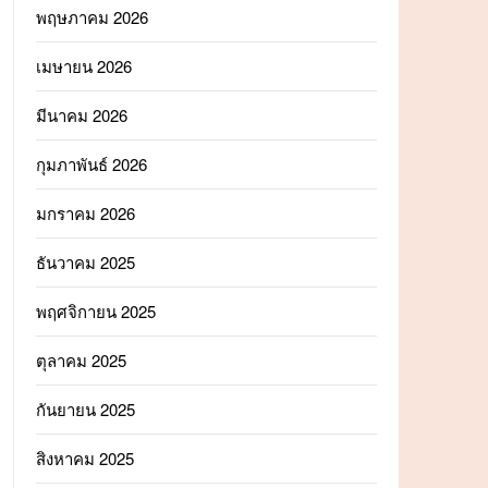
พฤษภาคม 2026
เมษายน 2026
มีนาคม 2026
กุมภาพันธ์ 2026
มกราคม 2026
ธันวาคม 2025
พฤศจิกายน 2025
ตุลาคม 2025
กันยายน 2025
สิงหาคม 2025