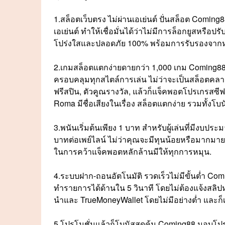
1.สล็อตเว็บตรง ไม่ผ่านเอเย่นต์ ปั่นสล็อต Comin
เอเย่นต์ ทำให้เชื่อมั่นได้ว่าไม่มีการล็อกยูสหรือ
โปร่งใสและปลอดภัย 100% พร้อมการรับรองจาก
2.เกมสล็อตแตกง่ายดายกว่า 1,000 เกม Coming88 
ครอบคลุมทุกสไตล์การเล่น ไม่ว่าจะเป็นสล็อตคลาสส
ฟรีสปิน, ตัวคูณรางวัล, แล้วก็แจ็คพอตโปรเกรสซี
Roma มีชื่อเสียงในเรื่อง สล็อตแตกง่าย รวมทั้งโบนั
3.พนันเริ่มต้นเพียง 1 บาท สำหรับผู้เล่นที่มีงบ
บาทต่อเพย์ไลน์ ไม่ว่าคุณจะมีทุนน้อยหรือมากมาย 
ในการคว้าแจ็คพอตหลักล้านมีให้ทุกการหมุน.
4.ระบบฝาก-ถอนอัตโนมัติ รวดเร็วไม่มีขั้นต่ำ Com
ทำรายการได้ด้านใน 5 วินาที โดยไม่ต้องแจ้งสลิ
นำและ TrueMoneyWallet โดยไม่มีอย่างต่ำ และก็เบิ
5.โปรโมชั่นแล้วก็โบนัสสุดคุ้ม Coming88 มอบโปรโมช