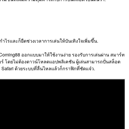
ำไรและก็ยืดช่วงเวลาการเล่นให้บันเทิงใจเพิ่มขึ้น.
อต Coming88 ออกแบบมาให้ใช้งานง่าย รองรับการเล่นผ่าน สมาร์ท
อร์ โดยไม่ต้องดาวน์โหลดแอปพลิเคชัน ผู้เล่นสามารถปั่นสล็อต
Safari ด้วยระบบที่ลื่นไหลแล้วก็กราฟิกที่ชัดแจ๋ว.