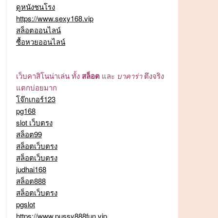
ดูหนังชนโรง
https://www.sexy168.vip
สล็อตออนไลน์
ซื้อหวยออนไลน์
เว็บคาสิโนน่าเล่น ทั้ง
สล็อต
และ
บาคาร่า
ตึงจริง
แตกบ่อยมาก
โจ๊กเกอร์123
pg168
slot เว็บตรง
สล็อต99
สล็อตเว็บตรง
สล็อตเว็บตรง
judhai168
สล็อต888
สล็อตเว็บตรง
pgslot
https://www.pussy888fun.vip