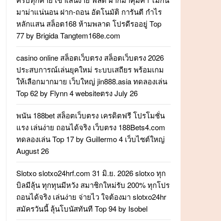
มาม่าแน่นอน ฝาก-ถอน อัตโนมัติ การันตี กำไร
หลักแสน สล็อต168 ห้ามพลาด โปรดีรออยู่ Top
77 by Brigida Tangtem168e.com
casino online สล็อตเว็บตรง สล็อตเว็บตรง 2026
ประสบการณ์เล่นยุคใหม่ ระบบเสถียร พร้อมเกม
ให้เลือกมากมาย เว็บใหญ่ jin888.asia ทดลองเล่น
Top 62 by Flynn 4 websiteตรง July 26
พนัน 188bet สล็อตเว็บตรง เครดิตฟรี โปรโมชั่น
แรง เล่นง่าย ถอนได้จริง เว็บตรง 188Bets4.com
ทดลองเล่น Top 17 by Guillermo 4 เว็บไซต์ใหญ่
August 26
Slotxo slotxo24hrf.com 31 มิ.ย. 2026 slotxo ทุก
บิลมีลุ้น ทุกทุนมีหวัง สมาชิกใหม่รับ 200% ทุกโปร
ถอนได้จริง เล่นง่าย จ่ายไว ใจต้องมา slotxo24hr
สมัครวันนี้ ลุ้นโบนัสทันที Top 94 by Isobel