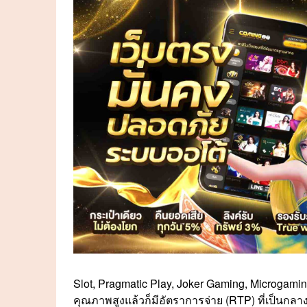
Slot, Pragmatic Play, Joker Gaming, Microgaming
คุณภาพสูงแล้วก็มีอัตราการจ่าย (RTP) ที่เป็นกลาง