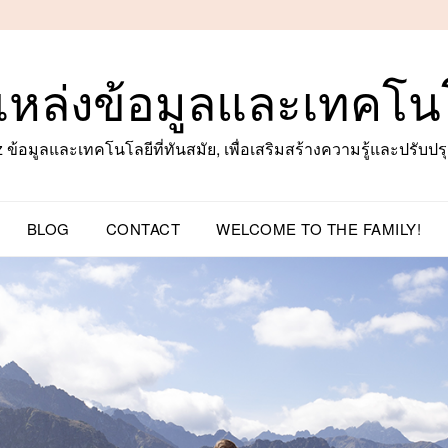
 แหล่งข้อมูลและเทคโน
biz ข้อมูลและเทคโนโลยีที่ทันสมัย, เพื่อเสริมสร้างความรู้และปรับ
BLOG
CONTACT
WELCOME TO THE FAMILY!