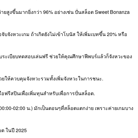
รจ่ายสูงขึ้นมากยิ่งกว่า 96% อย่างเช่น ปั่นสล็อต Sweet Bonanza
่อจับจังหวะเกม ถ้าเกิดยังไม่เข้าโบนัส ให้เพิ่มเบทขึ้น 20% หรือ
บระเบียบทดสอบเล่นฟรี ช่วยให้คุณศึกษาฟีพบร์แล้วก็จังหวะของ
่วยให้ควบคุมจังหวะรวมทั้งเพิ่มจังหวะในการชนะ.
ฟรีสปินเพื่อเพิ่มทุนสำหรับเพื่อการปั่นสล็อต.
(00:00-02:00 น.) มักเป็นตอนๆที่สล็อตแตกง่าย เพราะค่ายเกมบาง
อต ในปี 2025