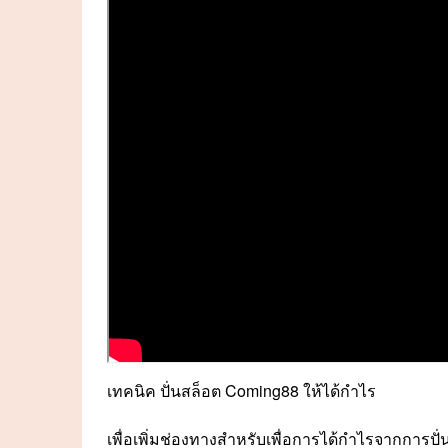
เทคนิค ปั่นสล็อต Coming88 ให้ได้กำไร
เพื่อเพิ่มช่องทางสำหรับเพื่อการได้กำไรจากการปั