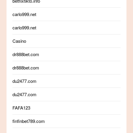
betflixtikto.info
carlo999.net
carlo999.net
Casino
dr888bet.com
dr888bet.com
du2477.com
du2477.com
FAFA123
finfinbet789.com