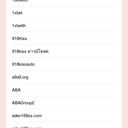
1xbet
1xbetth
918Kiss
918kiss ดาวน์โหลด
918kissauto
a9a9.org
ABA
ABAGroup2
aden168ss.com