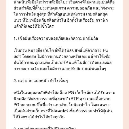
นักพนันทั้งมือใหม่รวมทั้งมือโปร เว็บตรงที่ไม่ผ่านเอเย่นต์คือ
ส่วนสำคัญที่ค้ำประกันคุณภาพ ความปลอดภัย และก็จังหวะ
ในการทำเงินสูงสุด ที่สำคัญเป็นแหล่งรวม เกมสล็อตสุด
แนว ที่ไม่เหมือนกับสล็อตทั่วไป อีกทั้งในเรื่องธีม กราฟิก
แล้วก็ฟีเจอร์ที่ไม่ซ้ำใคร
1. เชื่อมั่นเรื่องความปลอดภัยและก็ความน่านับถือ
เว็บตรง หมายถึง เว็บไซต์ที่ได้รับลิขสิทธิ์แท้จากค่าย PG
Soft โดยตรง ไม่มีการผ่านตัวกลางหรือเอเย่นต์ ทำให้เชื่อ
มั่นได้ว่าเกมทุกเกมจะเป็นเวอร์ชันแท้ ไม่มีการดัดแปลงผล
การออกรางวัล และไม่มีการแอบปรับอัตราแพ้ชนะใดๆ
2. แตกง่าย แตกหนัก กำไรเห็นๆ
หนึ่งในเหตุผลหลักที่ทำให้สล็อต PG เว็บไซต์ตรงได้รับความ
นิยมคือ “อัตราการจ่ายที่สูงมาก” (RTP สูง) เกมสล็อตจาก
PG หลายเกมขึ้นชื่อว่า แตกง่าย โบนัสเข้าไว โดยเฉพาะ
เมื่อเล่นผ่านเว็บตรงที่ไม่ลดเปอร์เซ็นต์การจ่าย ทำให้ผู้เล่น
ได้โอกาสได้กำไรได้จริงทุกวัน
3. เกมสล็อตสุดแนวที่ไม่มีใครเหมือน