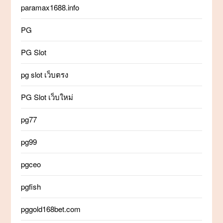
paramax1688.info
PG
PG Slot
pg slot เว็บตรง
PG Slot เว็บใหม่
pg77
pg99
pgceo
pgfish
pggold168bet.com