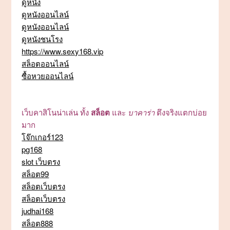
ดูหนัง
ดูหนังออนไลน์
ดูหนังออนไลน์
ดูหนังชนโรง
https://www.sexy168.vip
สล็อตออนไลน์
ซื้อหวยออนไลน์
เว็บคาสิโนน่าเล่น ทั้ง
สล็อต
และ
บาคาร่า
ตึงจริงแตกบ่อย
มาก
โจ๊กเกอร์123
pg168
slot เว็บตรง
สล็อต99
สล็อตเว็บตรง
สล็อตเว็บตรง
judhai168
สล็อต888