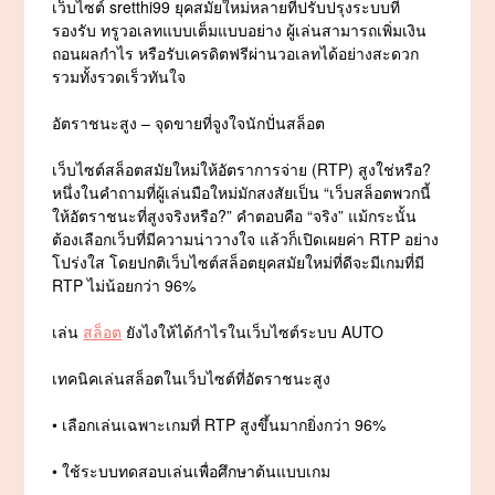
เว็บไซต์ sretthi99 ยุคสมัยใหม่หลายที่ปรับปรุงระบบที่
รองรับ ทรูวอเลทแบบเต็มแบบอย่าง ผู้เล่นสามารถเพิ่มเงิน
ถอนผลกำไร หรือรับเครดิตฟรีผ่านวอเลทได้อย่างสะดวก
รวมทั้งรวดเร็วทันใจ
อัตราชนะสูง – จุดขายที่จูงใจนักปั่นสล็อต
เว็บไซต์สล็อตสมัยใหม่ให้อัตราการจ่าย (RTP) สูงใช่หรือ?
หนึ่งในคำถามที่ผู้เล่นมือใหม่มักสงสัยเป็น “เว็บสล็อตพวกนี้
ให้อัตราชนะที่สูงจริงหรือ?” คำตอบคือ “จริง” แม้กระนั้น
ต้องเลือกเว็บที่มีความน่าวางใจ แล้วก็เปิดเผยค่า RTP อย่าง
โปร่งใส โดยปกติเว็บไซต์สล็อตยุคสมัยใหม่ที่ดีจะมีเกมที่มี
RTP ไม่น้อยกว่า 96%
เล่น
สล็อต
ยังไงให้ได้กำไรในเว็บไซต์ระบบ AUTO
เทคนิคเล่นสล็อตในเว็บไซต์ที่อัตราชนะสูง
• เลือกเล่นเฉพาะเกมที่ RTP สูงขึ้นมากยิ่งกว่า 96%
• ใช้ระบบทดสอบเล่นเพื่อศึกษาต้นแบบเกม