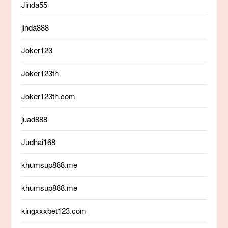
Jinda55
jinda888
Joker123
Joker123th
Joker123th.com
juad888
Judhai168
khumsup888.me
khumsup888.me
kingxxxbet123.com