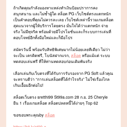
ถ้าเกิดคุณกำลังมองหาแหล่งทำเงินป้อมปราการคง
สนุกสนาน และไม่ซ้ำผู้ใด สล็อต PG เว็บไซต์ตรงแตกหนัก
เป็นคำตอบที่คุณไม่ควรละเลย เว็บไซต์เหล่านี้รวมเกมสล็อต
สุดแนวจากผู้ให้บริการโดยตรง มั่นใจได้ว่าแตกหนัก จ่าย
จริง ไม่มีทุจริต พร้อมด้วยมีโปรโมชั่นและก็ระบบการเล่นที่
ตอบโจทย์อีกทั้งมือใหม่และก็มือโปร
สมัครวันนี้ พร้อมรับสิทธิพิเศษมากไม่น้อยเลยทีเดียว ไม่ว่า
จะเป็น เครดิตฟรี, โบนัสฝากแรก,
สล็อต
หรือแม้แต่ ระบบ
ทดสอบเล่นฟรี ที่ให้ท่านทดสอบก่อนเดิมพันจริง
เลือกเล่นกับเว็บตรงที่ได้รับการรับรองจาก PG Soft แล้วคุณ
จะทราบดีว่า “การเล่นสล็อตที่ได้กำไรจริง” ไม่ใช่เรื่องไกล
เกินเอื้อมอีกต่อไป!
สล็อตเว็บตรง sretthi99 St99a.com 28 ก.ย. 25 Cheryle
ยืน 1 เรื่องเกมสล็อต สล็อตปลดหนี้ได้ง่ายๆ Top 62
ขอขอบพระคุณby
สล็อต
https://bit.ly/st99-a