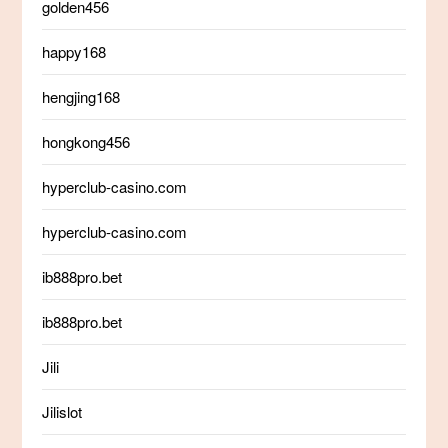
golden456
happy168
hengjing168
hongkong456
hyperclub-casino.com
hyperclub-casino.com
ib888pro.bet
ib888pro.bet
Jili
Jilislot