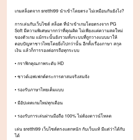
เกมสล็อตจาก sretthi99 นำเข้าโดยตรง ไม่เหมือนกันยังไง?
การเล่นกับเว็บไซต์ สล็อต ที่นำเข้าเกมโดยตรงจาก PG
Soft มีความพิเศษมากกว่าที่คุณคิด ไม่เพียงแค่ความสดใหม่
ของตัวเกม แม้กระนั้นยังรวมทั้งระบบที่ถูกวางแบบมาให้
ตอบปัญหาชาวไทยโดยยิ่งไปกว่านั้น อีกทั้งเรื่องภาษา สกุล
เงิน แล้วก็การรองต่อกรถือทุกระบบ
• กราฟิกคุณภาพระดับ HD
• ซาวด์เอฟเฟกต์ตระการตาสมจริงสมจัง
• รองรับภาษาไทยเต็มแบบ
• มีอัปเดตเกมใหม่ทุกเดือน
• รองรับการเล่นผ่านมือถือ 100% ไม่ต้องดาวน์โหลด
เล่น sretthi99 เว็บไซต์ตรงแตกหนัก กับเว็บแท้ มีแต่ว่าได้กับ
ได้