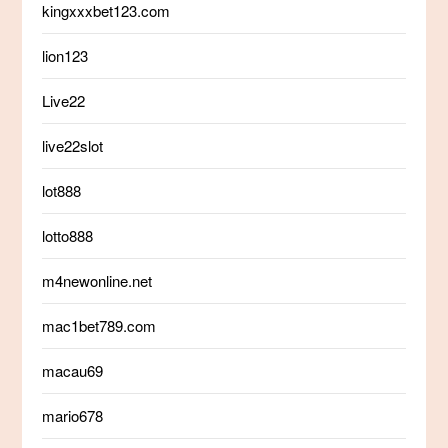
kingxxxbet123.com
lion123
Live22
live22slot
lot888
lotto888
m4newonline.net
mac1bet789.com
macau69
mario678