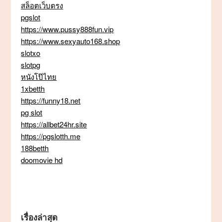
สล็อตเว็บตรง
pgslot
https://www.pussy888fun.vip
https://www.sexyauto168.shop
slotxo
slotpg
หนังโป๊ไทย
1xbetth
https://funny18.net
pg slot
https://allbet24hr.site
https://pgslotth.me
188betth
doomovie hd
เรื่องล่าสุด