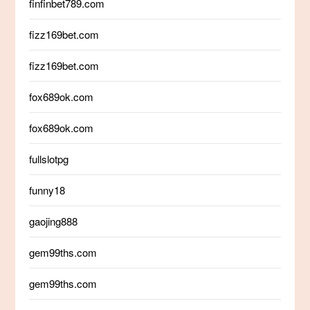
finfinbet789.com
fizz169bet.com
fizz169bet.com
fox689ok.com
fox689ok.com
fullslotpg
funny18
gaojing888
gem99ths.com
gem99ths.com