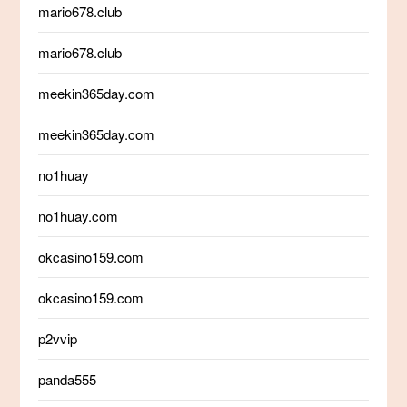
mario678.club
mario678.club
meekin365day.com
meekin365day.com
no1huay
no1huay.com
okcasino159.com
okcasino159.com
p2vvip
panda555