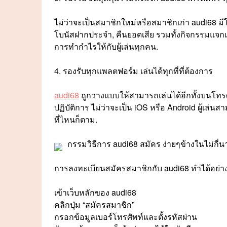
ไม่ว่าจะเป็นสมาชิกใหม่หรือสมาชิกเก่า audi68 ม
โบนัสฝากประจำ, คืนยอดเสีย รวมทั้งกิจกรรมแจกเคร
การทำกำไรให้กับผู้เล่นทุกคน.
4. รองรับทุกแพลตฟอร์ม เล่นได้ทุกที่ที่ต้องการ
audi68
ถูกวางแบบให้สามารถเล่นได้อีกทั้งบนโทรศั
ปฏิบัติการ ไม่ว่าจะเป็น iOS หรือ Android ผู้เล่นสา
ที่ไหนก็ตาม.
กรรมวิธีการ audi68 สมัคร ง่ายๆข้างในไม่กี่น
การลงทะเบียนสมัครสมาชิกกับ audi68 ทำได้อย่างร
เข้าเว็บหลักของ audi68
คลิกปุ่ม “สมัครสมาชิก”
กรอกข้อมูลเบอร์โทรศัพท์และตั้งรหัสผ่าน