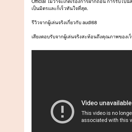
Official ไม่ว่าจะเกิดเรื่องการฝากถอน การรับโบ
เป็นมิตรและก็เร็วทันใจที่สุด.
รีวิวจากผู้เล่นจริงเกี่ยวกับ audi68
เสียงตอบรับจากผู้เล่นจริงสะท้อนถึงคุณภาพของเว็