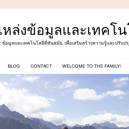
 แหล่งข้อมูลและเทคโน
biz ข้อมูลและเทคโนโลยีที่ทันสมัย, เพื่อเสริมสร้างความรู้และปรับ
BLOG
CONTACT
WELCOME TO THE FAMILY!