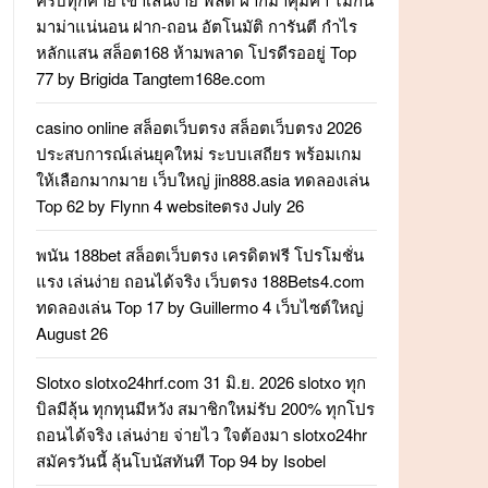
มาม่าแน่นอน ฝาก-ถอน อัตโนมัติ การันตี กำไร
หลักแสน สล็อต168 ห้ามพลาด โปรดีรออยู่ Top
77 by Brigida Tangtem168e.com
casino online สล็อตเว็บตรง สล็อตเว็บตรง 2026
ประสบการณ์เล่นยุคใหม่ ระบบเสถียร พร้อมเกม
ให้เลือกมากมาย เว็บใหญ่ jin888.asia ทดลองเล่น
Top 62 by Flynn 4 websiteตรง July 26
พนัน 188bet สล็อตเว็บตรง เครดิตฟรี โปรโมชั่น
แรง เล่นง่าย ถอนได้จริง เว็บตรง 188Bets4.com
ทดลองเล่น Top 17 by Guillermo 4 เว็บไซต์ใหญ่
August 26
Slotxo slotxo24hrf.com 31 มิ.ย. 2026 slotxo ทุก
บิลมีลุ้น ทุกทุนมีหวัง สมาชิกใหม่รับ 200% ทุกโปร
ถอนได้จริง เล่นง่าย จ่ายไว ใจต้องมา slotxo24hr
สมัครวันนี้ ลุ้นโบนัสทันที Top 94 by Isobel