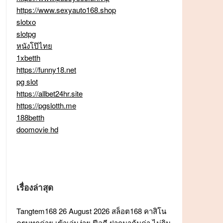
https://www.sexyauto168.shop
slotxo
slotpg
หนังโป๊ไทย
1xbetth
https://funny18.net
pg slot
https://allbet24hr.site
https://pgslotth.me
188betth
doomovie hd
เรื่องล่าสุด
Tangtem168 26 August 2026 สล็อต168 คาสิโน
ครบทุกค่าย เข้าเล่นง่าย ฟีลดี ฝากมาคุ้มค่า ไม่กิน