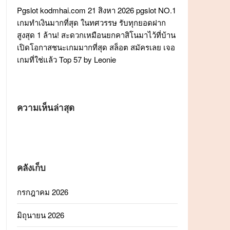
Pgslot kodmhai.com 21 สิงหา 2026 pgslot NO.1
เกมทำเงินมากที่สุด ในทศวรรษ รับทุกยอดฝาก
สูงสุด 1 ล้าน! สะดวกเหมือนยกคาสิโนมาไว้ที่บ้าน
เปิดโอกาสชนะเกมมากที่สุด สล็อต สมัครเลย เจอ
เกมที่ใช่แล้ว Top 57 by Leonie
ความเห็นล่าสุด
คลังเก็บ
กรกฎาคม 2026
มิถุนายน 2026