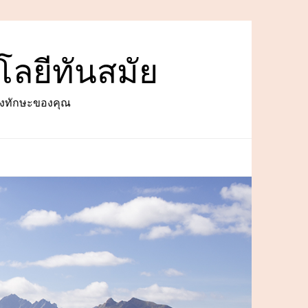
โลยีทันสมัย
ปรุงทักษะของคุณ