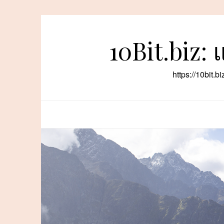
Skip
to
content
10Bit.biz:
https://10bit.