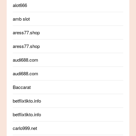
alot666
amb slot
aress77.shop
aress77.shop
audi688.com
audi688.com
Baccarat
betflixtikto.info
betflixtikto.info
carlo999.net