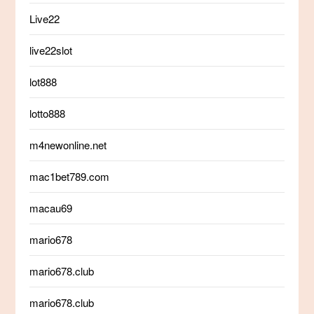
Live22
live22slot
lot888
lotto888
m4newonline.net
mac1bet789.com
macau69
mario678
mario678.club
mario678.club