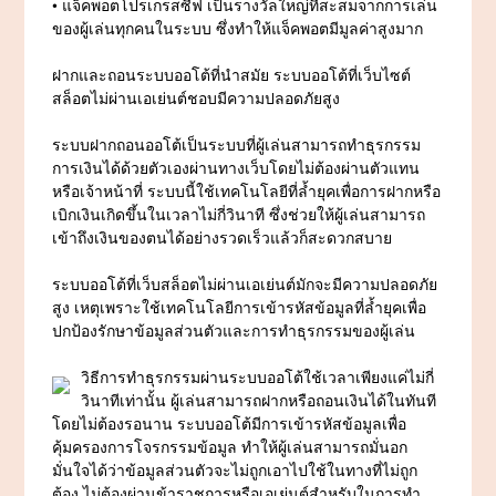
• แจ็คพอตโปรเกรสซีฟ เป็นรางวัลใหญ่ที่สะสมจากการเล่น
ของผู้เล่นทุกคนในระบบ ซึ่งทำให้แจ็คพอตมีมูลค่าสูงมาก
ฝากและถอนระบบออโต้ที่นำสมัย ระบบออโต้ที่เว็บไซต์
สล็อตไม่ผ่านเอเย่นต์ชอบมีความปลอดภัยสูง
ระบบฝากถอนออโต้เป็นระบบที่ผู้เล่นสามารถทำธุรกรรม
การเงินได้ด้วยตัวเองผ่านทางเว็บโดยไม่ต้องผ่านตัวแทน
หรือเจ้าหน้าที่ ระบบนี้ใช้เทคโนโลยีที่ล้ำยุคเพื่อการฝากหรือ
เบิกเงินเกิดขึ้นในเวลาไม่กี่วินาที ซึ่งช่วยให้ผู้เล่นสามารถ
เข้าถึงเงินของตนได้อย่างรวดเร็วแล้วก็สะดวกสบาย
ระบบออโต้ที่เว็บสล็อตไม่ผ่านเอเย่นต์มักจะมีความปลอดภัย
สูง เหตุเพราะใช้เทคโนโลยีการเข้ารหัสข้อมูลที่ล้ำยุคเพื่อ
ปกป้องรักษาข้อมูลส่วนตัวและการทำธุรกรรมของผู้เล่น
วิธีการทำธุรกรรมผ่านระบบออโต้ใช้เวลาเพียงแค่ไม่กี่
วินาทีเท่านั้น ผู้เล่นสามารถฝากหรือถอนเงินได้ในทันที
โดยไม่ต้องรอนาน ระบบออโต้มีการเข้ารหัสข้อมูลเพื่อ
คุ้มครองการโจรกรรมข้อมูล ทำให้ผู้เล่นสามารถมั่นอก
มั่นใจได้ว่าข้อมูลส่วนตัวจะไม่ถูกเอาไปใช้ในทางที่ไม่ถูก
ต้อง ไม่ต้องผ่านข้าราชการหรือเอเย่นต์สำหรับในการทำ