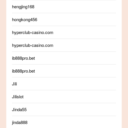
hengjing168
hongkong456
hyperclub-casino.com
hyperclub-casino.com
ib888pro.bet
ib888pro.bet
Jili
Jilislot
Jinda55
jinda888