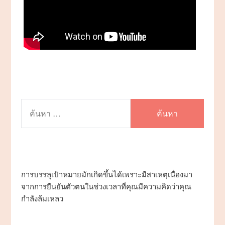
ค้นหา
สำหรับ:
การบรรลุเป้าหมายมักเกิดขึ้นได้เพราะมีสาเหตุเนื่องมา
จากการยืนยันตัวตนในช่วงเวลาที่คุณมีความคิดว่าคุณ
กำลังล้มเหลว