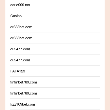
carlo999.net
Casino
dr888bet.com
dr888bet.com
du2477.com
du2477.com
FAFA123
finfinbet789.com
finfinbet789.com
fizz169bet.com