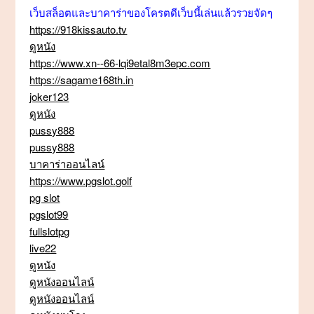
เว็บสล็อตและบาคาร่าของโครตดีเว็บนี้เล่นแล้วรวยจัดๆ
https://918kissauto.tv
ดูหนัง
https://www.xn--66-lqi9etal8m3epc.com
https://sagame168th.in
joker123
ดูหนัง
pussy888
pussy888
บาคาร่าออนไลน์
https://www.pgslot.golf
pg slot
pgslot99
fullslotpg
live22
ดูหนัง
ดูหนังออนไลน์
ดูหนังออนไลน์