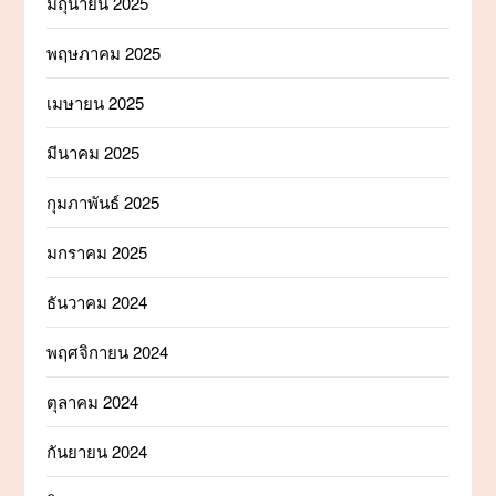
มิถุนายน 2025
พฤษภาคม 2025
เมษายน 2025
มีนาคม 2025
กุมภาพันธ์ 2025
มกราคม 2025
ธันวาคม 2024
พฤศจิกายน 2024
ตุลาคม 2024
กันยายน 2024