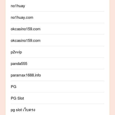
no1huay
no1huay.com
okcasino159.com
okcasino159.com
p2vvip
panda555
paramax1688.info
PG
PG Slot
pg slot เว็บตรง