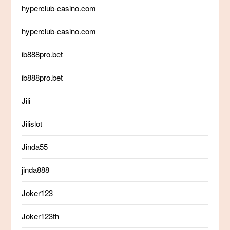
hyperclub-casino.com
hyperclub-casino.com
ib888pro.bet
ib888pro.bet
Jili
Jilislot
Jinda55
jinda888
Joker123
Joker123th