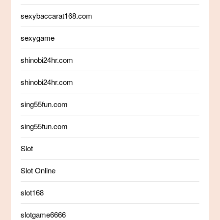
sexybaccarat168.com
sexygame
shinobi24hr.com
shinobi24hr.com
sing55fun.com
sing55fun.com
Slot
Slot Online
slot168
slotgame6666