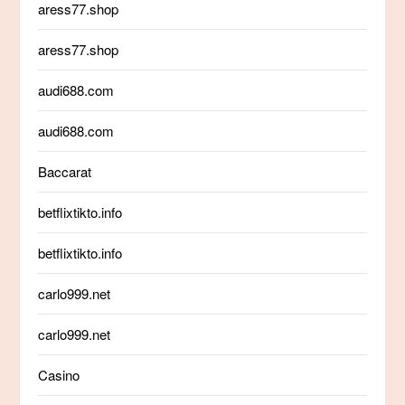
aress77.shop
aress77.shop
audi688.com
audi688.com
Baccarat
betflixtikto.info
betflixtikto.info
carlo999.net
carlo999.net
Casino