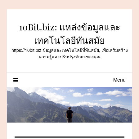
Skip
to
content
10Bit.biz: แหล่งข้อมูลและ
เทคโนโลยีทันสมัย
https://10bit.biz ข้อมูลและเทคโนโลยีที่ทันสมัย, เพื่อเสริมสร้าง
ความรู้และปรับปรุงทักษะของคุณ
Menu