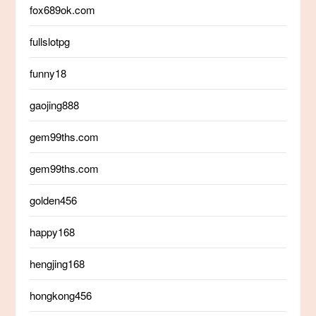
fox689ok.com
fullslotpg
funny18
gaojing888
gem99ths.com
gem99ths.com
golden456
happy168
hengjing168
hongkong456