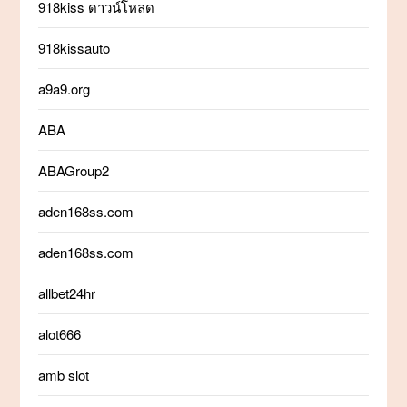
918kiss ดาวน์โหลด
918kissauto
a9a9.org
ABA
ABAGroup2
aden168ss.com
aden168ss.com
allbet24hr
alot666
amb slot