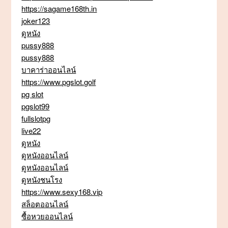
https://sagame168th.in
joker123
ดูหนัง
pussy888
pussy888
บาคาร่าออนไลน์
https://www.pgslot.golf
pg slot
pgslot99
fullslotpg
live22
ดูหนัง
ดูหนังออนไลน์
ดูหนังออนไลน์
ดูหนังชนโรง
https://www.sexy168.vip
สล็อตออนไลน์
ซื้อหวยออนไลน์