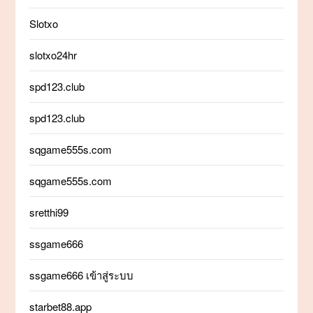
Slotxo
slotxo24hr
spd123.club
spd123.club
sqgame555s.com
sqgame555s.com
sretthi99
ssgame666
ssgame666 เข้าสู่ระบบ
starbet88.app