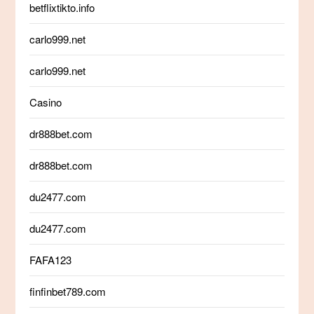
betflixtikto.info
carlo999.net
carlo999.net
Casino
dr888bet.com
dr888bet.com
du2477.com
du2477.com
FAFA123
finfinbet789.com