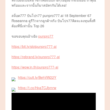
ทะเบียนเป็นสมาชิกใหม่แบบง่ายๆไม่ยุ่งยากแน่นอน ถ้าคุณ
พร้อมและจากนั้นก็มาสมัครกันได้เลย!
สล็อต777 ปันโปร77 punpro777.ai 18 September 67
Roseanna ดูรีวิวจากลูกค้าจริง ปันโปร77คิดจะลงทุนทั้งที
ต้องที่นี่เท่านั้น Top 26
ขอขอบคุณอ้างอิง
punpro77
https://bit.ly/slotpunpro777-ai
https://rebrand.ly/punpro777-ai
https://wow.in.th/punpro777-ai
https://cutt.ly/BehVW22Y
https://t.co/HpaTCJbmrw