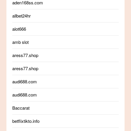
aden168ss.com
allbet24hr
alot666
amb slot
aress77.shop
aress77.shop
audi688.com
audi688.com
Baccarat
betflixtikto.info