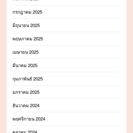
กรกฎาคม 2025
มิถุนายน 2025
พฤษภาคม 2025
เมษายน 2025
มีนาคม 2025
กุมภาพันธ์ 2025
มกราคม 2025
ธันวาคม 2024
พฤศจิกายน 2024
ตุลาคม 2024