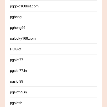
pggold168bet.com
pgheng
pgheng99
pglucky168.com
PGSlot
pgslot77
pgslot77.in
pgslot99
pgslot99.in
pgslotth