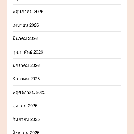
พฤษภาคม 2026
เมษายน 2026
มีนาคม 2026
กุมภาพันธ์ 2026
มกราคม 2026
ธันวาคม 2025
พฤศจิกายน 2025
ตุลาคม 2025
กันยายน 2025
สิงหาคม 2025