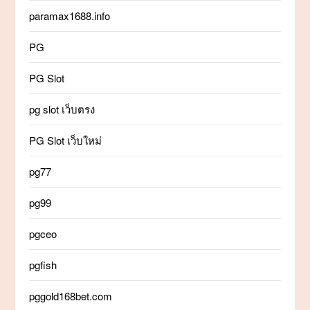
paramax1688.info
PG
PG Slot
pg slot เว็บตรง
PG Slot เว็บใหม่
pg77
pg99
pgceo
pgfish
pggold168bet.com