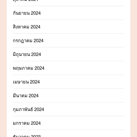
กันยายน 2024
สิงหาคม 2024
กรกฎาคม 2024
มิถุนายน 2024
พฤษภาคม 2024
เมษายน 2024
มีนาคม 2024
กุมภาพันธ์ 2024
มกราคม 2024
ธันวาคม 2023