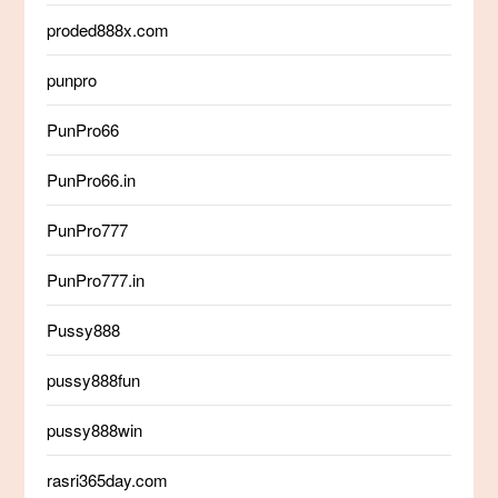
proded888x.com
punpro
PunPro66
PunPro66.in
PunPro777
PunPro777.in
Pussy888
pussy888fun
pussy888win
rasri365day.com