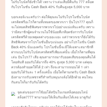
ไม่รับโบนัสก็ยังชิวได้! เพราะว่าเล่นเสียมีคืนกับ 777 สล็อต
กับโปรโมชั่น Cash Back 40% รับคืนสูงสุด 5,000 บาท
บอกเลยจ้ะนะครับว่า ต่อให้คุณจะไม่รับโปรโมชั่นโบนัส
เครดิตฟรีอะไรก็ตามทั้งหมดของพวกเรา ปั่นโปร777 คุณก็
จะไม่หมดสิทธิพิเศษจากพวกเรไปอย่างแน่แท้นะครับ เพราะ
ว่ามีสมาชิกผู้คนจำนวนไม่ใช้น้อยที่เกลียดชังการรับโบนัส
เครดิตฟรีด้วยเหตุผลต่างๆเยอะแยะ แต่ว่าพวกเขาก็ยังได้รับ
สิทธิพิเศษจากโปรโมชั่นอื่นๆแน่นอน อย่างโปรโมชั่น Cash
Back 40% นั่นเองครับ โปรโมชั่นนี้จะมีให้เฉพาะสมาชิกที่
ฝากแบบไม่รับโบนัสเครดิตฟรีเพียงแค่นั้น เมื่อไรก็ตามที่คุณ
เล่น ปันโปร77 เสีย คุณสามารถมารับยอดเสียของคุณคืนได้
โดยทันที ยอมรับได้มากถึง 40% สูงสุด 5,000 บาท แต่คุณ
ควรต้องทำยอดให้ได้ 2 เท่า ถึงจะสามารถถอนได้ 1 เท่า
ยอมรับได้วันละ 1 ครั้งแค่นั้น เมื่อใดก็ตามกดรับ Cash Back
ยังสามารถรับเพชรฟรีสำหรับหมุนกงล้อได้อีกด้วย คนไหน
กันสนใจก็มารับกันได้ครับ
จุดเด่นของการใช้ออโต้สปินในเกมสล็อตออนไลน์
สล็อต7777 พามามองให้เห็นกันเต็มๆได้เลย มาดูกัน!