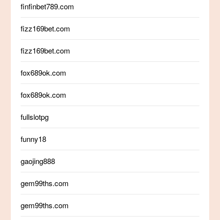
finfinbet789.com
fizz169bet.com
fizz169bet.com
fox689ok.com
fox689ok.com
fullslotpg
funny18
gaojing888
gem99ths.com
gem99ths.com