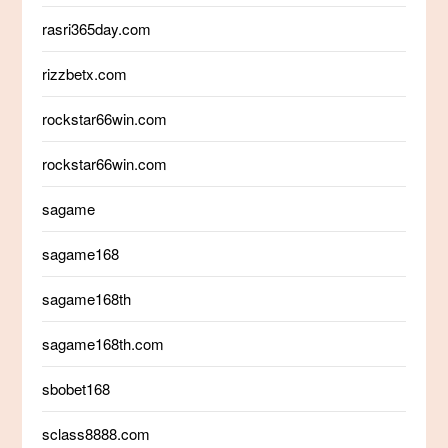
rasri365day.com
rizzbetx.com
rockstar66win.com
rockstar66win.com
sagame
sagame168
sagame168th
sagame168th.com
sbobet168
sclass8888.com