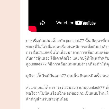
การเริ่มต้นเล่นสล็อตกับ puntaek77 นั้น ปัญหาที่
ขณะที่ไม่ได้เพิ่มเบทหรือเล่นหนักกระทั่งเกินกำลั
กระนั้นมันเกิดขึ้นได้เนื่องมาจากการเลือกเกมสล็
กับการลุ้นแรง ใช้เครดิตเร็ว และกับผู้ที่มีทุน
ดูpuntaek77 วิธีการเลือกเกมแบบง่ายๆที่จะทำให้ค
ดูซิว่า เว็บไซต์ปั่นแตก77 เกมนั้น กินเครดิตเร็ว 
สิ่งแรกเลยก็คือ เราจะต้องมองว่าเกมpuntaek77 ที่
พอใจว่าโบนัสหรือแจ็กพอตของเกมเป็นแบบไหน ให้
สำคัญสำหรับสายทุนน้อย