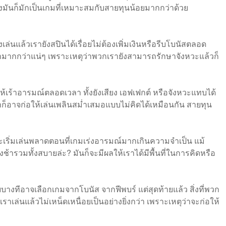
่งมันก็มักเป็นเกมที่เหมาะสมกับสายทุนน้อยมากกว่าด้วย
เล่นแล้วเรายังสปินได้เรื่อยไม่ต้องเพิ่มเงินหรือรีบโบนัสตลอด
เรามากกว่าแน่ๆ เพราะเหตุว่าพวกเรายังสามารถรักษาจังหวะแล้วก็
้เร้าอารมณ์ตลอดเวลา ทั้งยังเสียง เอฟเฟกต์ หรือจังหวะแทบได้
ก็อาจก่อให้เล่นเพลินสม่ำเสมอแบบไม่คิดได้เหมือนกัน สายทุน
จะเริ่มเล่นพลาดตอนที่เกมเร่งอารมณ์มากเกินความจำเป็น แม้
งช้ารวมทั้งสบายล่ะ? มันก็จะมีผลให้เราได้มีพื้นที่ในการคิดหรือ
บางทีอาจเลือกเกมจากโบนัส จากฟีพบร์ แต่สุดท้ายแล้ว สิ่งที่พวก
ล่นแล้วไม่เหน็ดเหนื่อยเป็นอย่างยิ่งกว่า เพราะเหตุว่าจะก่อให้