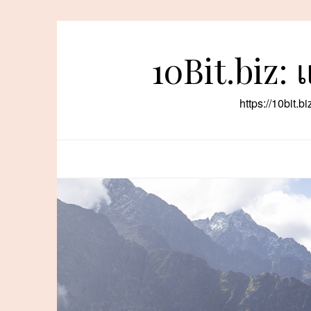
Skip
to
content
10Bit.biz:
https://10bit.