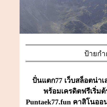
ป้ายกำ
ปั่นแตก77 เว็บสล็อตน่าเ
พร้อมเครดิตฟรีเริ่มต
Puntaek77.fun คาสิโนออนไ