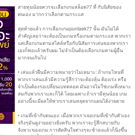
สายทุนน้อยควรจะเลือกเกมสล็อต77 ที่ กับนิสัยของ
ตนเอง มากกว่าเลือกตามกระแส
สุดท้ายแล้ว การเลือกเกมpuntaek77 นั้น มันไม่ได้
สำคัญเลยว่าจะต้องเป็นเกมหรือเกมตามกระแส พวกเรา
แค่เลือกเกมตามสไตล์หรือกับนิสัยการเล่นของพวกเรา
เองก็พอแล้วครับผม ไม่จำเป็นต้องเลือกเกมตามผู้อื่น
มากจนเกินไป
• เล่นแล้วฝืนมีความหมายว่าไม่เหมาะ: ถ้าเกมไหนที่
พวกเราเล่นแล้วมีความรู้สึกว่าจะต้องลุ้น ต้องเร่ง หรือ
จำเป็นต้องรอเปลี่ยนเบทตลอด มันอาจไม่ใช่เกมที่เหมาะ
สมกับพวกเราและก็ได้ โดยเฉพาะถ้าเรามีทุนน้อย เกม
อย่างนี้จะมีผลให้พวกเราเล่นหลุดจากแผนได้ง่ายดาย
• เกมที่เข้ากับตนเอง: เมื่อพวกเราเจอเกมที่เข้ากับตัวเอง
จริงๆมันดูง่ายอย่างยิ่งครับ พวกเราจะรู้สึกสบายกับ
จังหวะของเกม การตัดสินใจต่างๆจะช้าลงแล้วก็นิ่งขึ้น