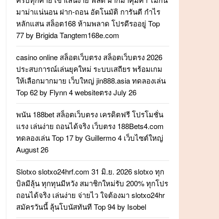
มาม่าแน่นอน ฝาก-ถอน อัตโนมัติ การันตี กำไร
หลักแสน สล็อต168 ห้ามพลาด โปรดีรออยู่ Top
77 by Brigida Tangtem168e.com
casino online สล็อตเว็บตรง สล็อตเว็บตรง 2026
ประสบการณ์เล่นยุคใหม่ ระบบเสถียร พร้อมเกม
ให้เลือกมากมาย เว็บใหญ่ jin888.asia ทดลองเล่น
Top 62 by Flynn 4 websiteตรง July 26
พนัน 188bet สล็อตเว็บตรง เครดิตฟรี โปรโมชั่น
แรง เล่นง่าย ถอนได้จริง เว็บตรง 188Bets4.com
ทดลองเล่น Top 17 by Guillermo 4 เว็บไซต์ใหญ่
August 26
Slotxo slotxo24hrf.com 31 มิ.ย. 2026 slotxo ทุก
บิลมีลุ้น ทุกทุนมีหวัง สมาชิกใหม่รับ 200% ทุกโปร
ถอนได้จริง เล่นง่าย จ่ายไว ใจต้องมา slotxo24hr
สมัครวันนี้ ลุ้นโบนัสทันที Top 94 by Isobel