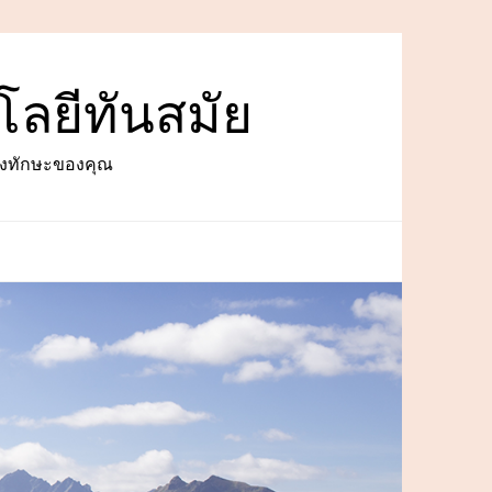
โลยีทันสมัย
ปรุงทักษะของคุณ