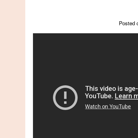
Posted 