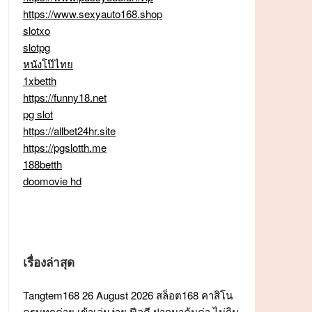
https://www.sexyauto168.shop
slotxo
slotpg
หนังโป๊ไทย
1xbetth
https://funny18.net
pg slot
https://allbet24hr.site
https://pgslotth.me
188betth
doomovie hd
เรื่องล่าสุด
Tangtem168 26 August 2026 สล็อต168 คาสิโน
ครบทุกค่าย เข้าเล่นง่าย ฟีลดี ฝากมาคุ้มค่า ไม่กิน