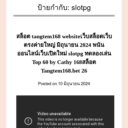
ป้ายกำกับ:
slotpg
สล็อต tangtem168 websiteเว็บสล็อตเว็บ
ตรงค่ายใหญ่ มิถุนายน 2024 พนัน
ออนไลน์เว็บเปิดใหม่ slotpg ทดลองเล่น
Top 60 by Cathy 168สล็อต
Tangtem168.bet 26
Posted on
10 มิถุนายน 2024