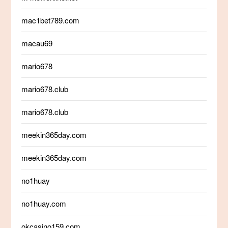
mac1bet789.com
macau69
mario678
mario678.club
mario678.club
meekin365day.com
meekin365day.com
no1huay
no1huay.com
okcasino159.com