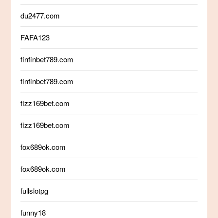
du2477.com
FAFA123
finfinbet789.com
finfinbet789.com
fizz169bet.com
fizz169bet.com
fox689ok.com
fox689ok.com
fullslotpg
funny18