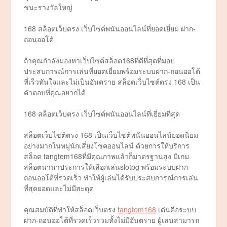
ชนะรางวัลใหญ่
168 สล็อตเว็บตรง เว็บไซต์พนันออนไลน์ที่ยอดเยี่ยม ฝาก-
ถอนออโต้
ถ้าคุณกำลังมองหาเว็บไซต์สล็อต168ที่ดีที่สุดที่มอบ
ประสบการณ์การเล่นที่ยอดเยี่ยมพร้อมระบบฝาก-ถอนออโต้
ที่เร็วทันใจและไม่เป็นอันตราย สล็อตเว็บไซต์ตรง 168 เป็น
คำตอบที่คุณอยากได้
168 สล็อตเว็บตรง เว็บไซต์พนันออนไลน์ที่เยี่ยมที่สุด
สล็อตเว็บไซต์ตรง 168 เป็นเว็บไซต์พนันออนไลน์ยอดนิยม
อย่างมากในหมู่นักเสี่ยงโชคออนไลน์ ด้วยการให้บริการ
สล็อต tangtem168ที่มีคุณภาพแล้วก็มาตรฐานสูง มีเกม
สล็อตนานาประการให้เลือกเล่นslotpg พร้อมระบบฝาก-
ถอนออโต้ที่รวดเร็ว ทำให้ผู้เล่นได้รับประสบการณ์การเล่น
ที่สุดยอดและไม่มีสะดุด
คุณสมบัติที่ทำให้สล็อตเว็บตรง
tangtem168
เด่นคือระบบ
ฝาก-ถอนออโต้ที่รวดเร็วรวมทั้งไม่มีอันตราย ผู้เล่นสามารถ