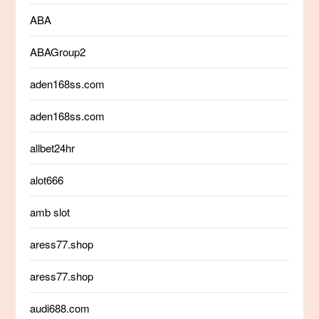
ABA
ABAGroup2
aden168ss.com
aden168ss.com
allbet24hr
alot666
amb slot
aress77.shop
aress77.shop
audi688.com