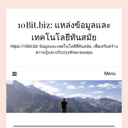
Skip
to
content
10Bit.biz: แหล่งข้อมูลและ
เทคโนโลยีทันสมัย
https://10bit.biz ข้อมูลและเทคโนโลยีที่ทันสมัย, เพื่อเสริมสร้าง
ความรู้และปรับปรุงทักษะของคุณ
Menu