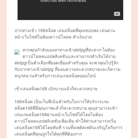
ปากทางเข้า 168สล็อต เล่นสล็อตที่คุณชอบพอ เล่นผ่าน
หน้าเว็บไซต์ไม่ต้องดาวน์โหลด ทำเงินง่าย
หากคุณกำลังมองหาทางเข้าslotpgที่สะดวก ไม่ต้อง
ดาวน์โหลดแอปพลิเคชันและสามารถทำเงินได้ง่าย
slotpgเป็นตัวเลือกที่ยอดเยี่ยมสำหรับคุณ จะพาคุณไปรู้จัก
กับปากทางเข้าslotpg ที่มอบความสะดวกสบายและก็ความ
สนุกสนานสำหรับการเล่นเกมสล็อตออนไลน์
เข้าเล่นสล็อต168 เบิกบานแล้วก็สะดวกสบาย
168สล็อต เป็นเว็บที่เน้นสำหรับในการให้บริการเกม
สล็อต168ที่มีคุณภาพแล้วก็สะดวกสบาย คุณสามารถเข้า
เล่นเกมสล็อต168ผ่านหน้าเว็บไซต์ได้โดยไม่ต้อง
ดาวน์โหลดแอปพลิเคชันเพิ่มเติม ทำให้ท่านสามารถเริ่ม
เล่นสล็อต168ได้โดยทันที รวมทั้งเพลิดเพลินเจริญใจกับการ
เล่นสล็อตที่คุณถูกใจได้ทุกที่ที่ต้องการ