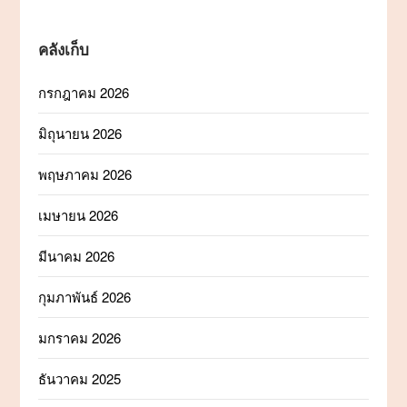
คลังเก็บ
กรกฎาคม 2026
มิถุนายน 2026
พฤษภาคม 2026
เมษายน 2026
มีนาคม 2026
กุมภาพันธ์ 2026
มกราคม 2026
ธันวาคม 2025