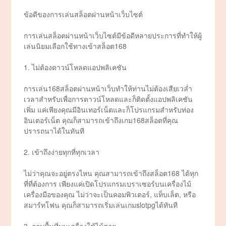
ข้อดีของการเล่นสล็อตผ่านหน้าเว็บไซต์
การเล่นสล็อตผ่านหน้าเว็บไซต์มีข้อดีหลายประการที่ทำให้ผู้
เล่นนิยมเลือกใช้ทางเข้าสล็อต168
1. ไม่ต้องดาวน์โหลดแอปพลิเคชัน
การเล่น168สล็อตผ่านหน้าเว็บทำให้ท่านไม่ต้องเสียเวล่ำ
เวลาสำหรับเพื่อการดาวน์โหลดและก็ติดตั้งแอปพลิเคชัน
เพิ่ม แค่เพียงคุณมีอินเทอร์เน็ตและก็โปรแกรมสำหรับท่อง
อินเตอร์เน็ต คุณก็สามารถเข้าถึงเกม168สล็อตที่คุณ
ปรารถนาได้ในทันที
2. เข้าถึงง่ายทุกที่ทุกเวลา
ไม่ว่าคุณจะอยู่ตรงไหน คุณสามารถเข้าถึงสล็อต168 ได้ทุก
ที่ที่ต้องการ เพียงแค่เปิดโปรแกรมเบราเซอร์บนเครื่องไม้
เครื่องมือของคุณ ไม่ว่าจะเป็นคอมพิวเตอร์, แท็บเล็ต, หรือ
สมาร์ทโฟน คุณก็สามารถเริ่มเล่นเกมslotpgได้ทันที