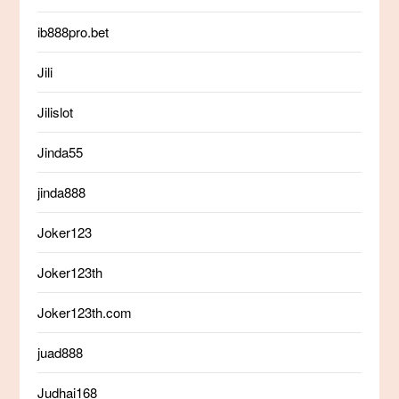
ib888pro.bet
Jili
Jilislot
Jinda55
jinda888
Joker123
Joker123th
Joker123th.com
juad888
Judhai168