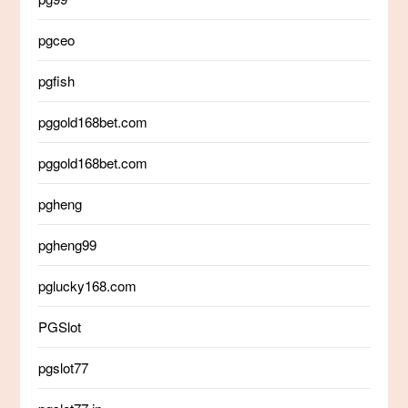
pgceo
pgfish
pggold168bet.com
pggold168bet.com
pgheng
pgheng99
pglucky168.com
PGSlot
pgslot77