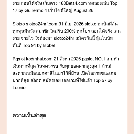
ง่าย ถอนได้จริง เว็บตรง 188Bets4.com ทดลองเล่น Top
17 by Guillermo 4 เว็บไซต์ใหญ่ August 26
Slotxo slotxo24hrf.com 31 มิ.ย. 2026 slotxo ทุกบิลมีลุ้น
ทุกทุนมีหวัง สมาชิกใหม่รับ 200% ทุกโปร ถอนได้จริง เล่น
ง่าย จ่ายไว ใจต้องมา slotxo24hr สมัครวันนี้ ลุ้นโบนัส
ทันที Top 94 by Isobel
Pgslot kodmhai.com 21 สิงหา 2026 pgslot NO.1 เกมทำ
เงินมากที่สุด ในทศวรรษ รับทุกยอดฝากสูงสุด 1 ล้าน!
สะดวกเหมือนยกคาสิโนมาไว้ที่บ้าน เปิดโอกาสชนะเกม
มากที่สุด สล็อต สมัครเลย เจอเกมที่ใช่แล้ว Top 57 by
Leonie
ความเห็นล่าสุด