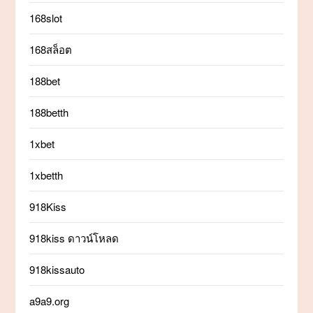
168slot
168สล็อต
188bet
188betth
1xbet
1xbetth
918Kiss
918kiss ดาวน์โหลด
918kissauto
a9a9.org