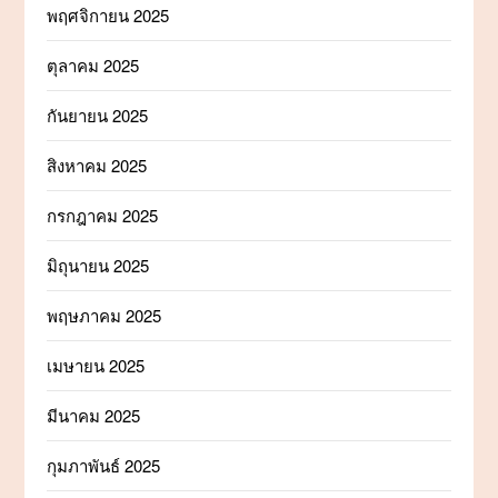
พฤศจิกายน 2025
ตุลาคม 2025
กันยายน 2025
สิงหาคม 2025
กรกฎาคม 2025
มิถุนายน 2025
พฤษภาคม 2025
เมษายน 2025
มีนาคม 2025
กุมภาพันธ์ 2025