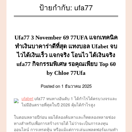
ป้ายกำกับ:
ufa77
Ufa77 3 November 69 77UFA แจกเทคนิค
ทำเงินบาคาร่าดีที่สุด แทงบอล Ufabet จบ
ไวได้เงินเร็ว แจกจริง โอนไว ได้เงินจริง
ufa77 กิจกรรมพิเศษ รอคุณเพียบ Top 60
by Chloe 77Ufa
Posted on
1 ธันวาคม 2025
ufabet
ufa77 หนทางอันดับ 1 ได้กำไรได้ครบวงจรและ
ไม่มีอันตรายที่สุดในปี 2026 คุ้มได้กำไรสูง
ในตอนหลายปีก่อน ผมได้ลองค้นหาและก็ทดลองหลายช่อง
ทางสำหรับเพื่อการสร้างรายได้ ไม่ว่าจะเป็นการลงทุน
ออนไลน์ การเทรดหุ้น หรือแม้แต่การเล่นแพลตฟอร์มเกมทำ