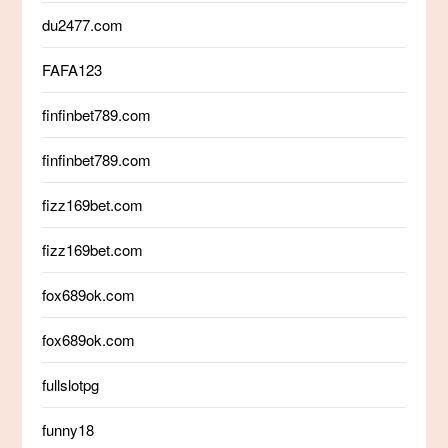
du2477.com
FAFA123
finfinbet789.com
finfinbet789.com
fizz169bet.com
fizz169bet.com
fox689ok.com
fox689ok.com
fullslotpg
funny18