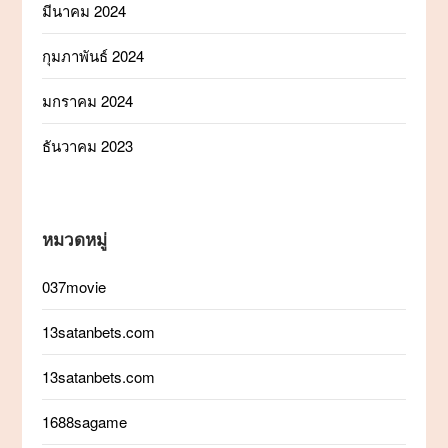
มีนาคม 2024
กุมภาพันธ์ 2024
มกราคม 2024
ธันวาคม 2023
หมวดหมู่
037movie
13satanbets.com
13satanbets.com
1688sagame