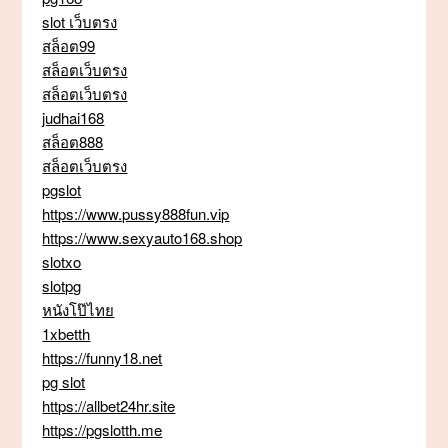
slot เว็บตรง
สล็อต99
สล็อตเว็บตรง
สล็อตเว็บตรง
judhai168
สล็อต888
สล็อตเว็บตรง
pgslot
https://www.pussy888fun.vip
https://www.sexyauto168.shop
slotxo
slotpg
หนังโป๊ไทย
1xbetth
https://funny18.net
pg slot
https://allbet24hr.site
https://pgslotth.me