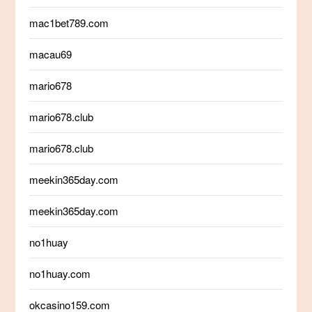
mac1bet789.com
macau69
mario678
mario678.club
mario678.club
meekin365day.com
meekin365day.com
no1huay
no1huay.com
okcasino159.com