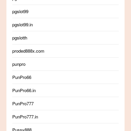
pgslot99
pgslot99.in
pgslotth
proded888x.com
punpro
PunPro66
PunPro66.in
PunPro777
PunPro777.in
Pussy888