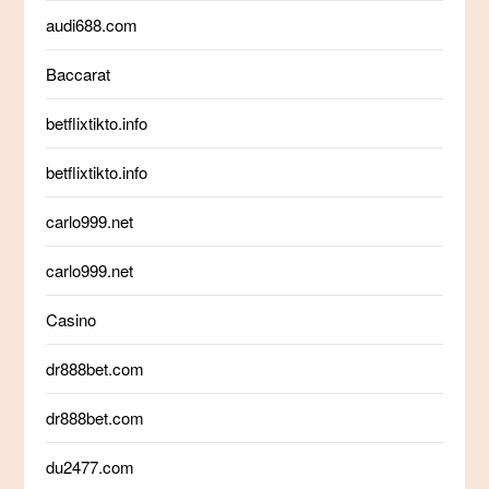
audi688.com
Baccarat
betflixtikto.info
betflixtikto.info
carlo999.net
carlo999.net
Casino
dr888bet.com
dr888bet.com
du2477.com