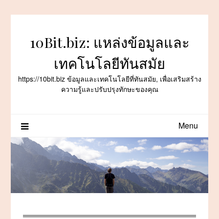
Skip
to
content
10Bit.biz: แหล่งข้อมูลและ
เทคโนโลยีทันสมัย
https://10bit.biz ข้อมูลและเทคโนโลยีที่ทันสมัย, เพื่อเสริมสร้าง
ความรู้และปรับปรุงทักษะของคุณ
Menu