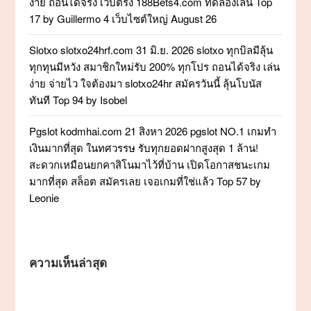
ง่าย ถอนได้จริง เว็บตรง 188Bets4.com ทดลองเล่น Top
17 by Guillermo 4 เว็บไซต์ใหญ่ August 26
Slotxo slotxo24hrf.com 31 มิ.ย. 2026 slotxo ทุกบิลมีลุ้น
ทุกทุนมีหวัง สมาชิกใหม่รับ 200% ทุกโปร ถอนได้จริง เล่น
ง่าย จ่ายไว ใจต้องมา slotxo24hr สมัครวันนี้ ลุ้นโบนัส
ทันที Top 94 by Isobel
Pgslot kodmhai.com 21 สิงหา 2026 pgslot NO.1 เกมทำ
เงินมากที่สุด ในทศวรรษ รับทุกยอดฝากสูงสุด 1 ล้าน!
สะดวกเหมือนยกคาสิโนมาไว้ที่บ้าน เปิดโอกาสชนะเกม
มากที่สุด สล็อต สมัครเลย เจอเกมที่ใช่แล้ว Top 57 by
Leonie
ความเห็นล่าสุด