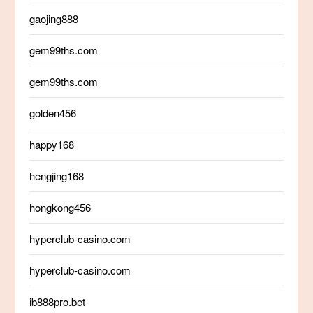
gaojing888
gem99ths.com
gem99ths.com
golden456
happy168
hengjing168
hongkong456
hyperclub-casino.com
hyperclub-casino.com
ib888pro.bet