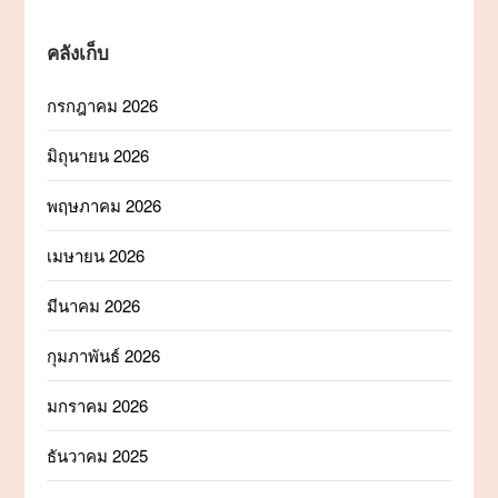
คลังเก็บ
กรกฎาคม 2026
มิถุนายน 2026
พฤษภาคม 2026
เมษายน 2026
มีนาคม 2026
กุมภาพันธ์ 2026
มกราคม 2026
ธันวาคม 2025