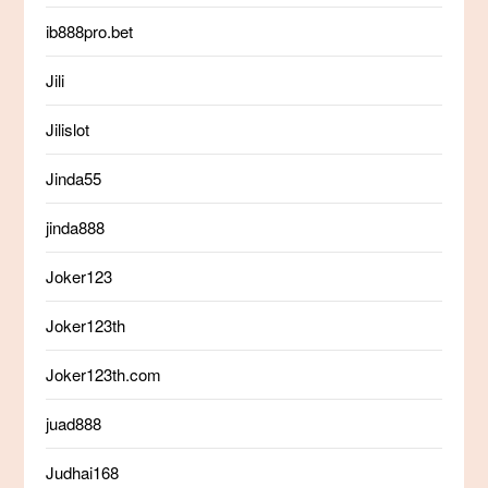
ib888pro.bet
Jili
Jilislot
Jinda55
jinda888
Joker123
Joker123th
Joker123th.com
juad888
Judhai168