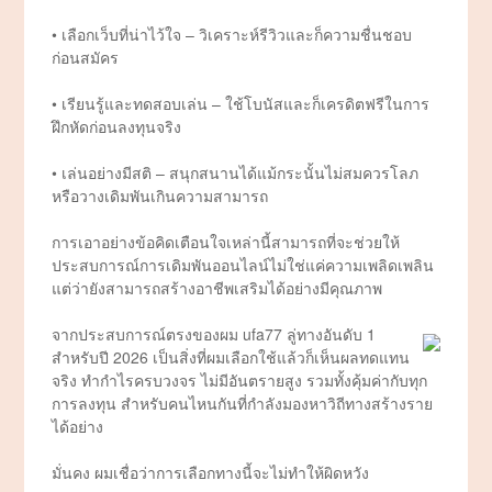
• เลือกเว็บที่น่าไว้ใจ – วิเคราะห์รีวิวและก็ความชื่นชอบ
ก่อนสมัคร
• เรียนรู้และทดสอบเล่น – ใช้โบนัสและก็เครดิตฟรีในการ
ฝึกหัดก่อนลงทุนจริง
• เล่นอย่างมีสติ – สนุกสนานได้แม้กระนั้นไม่สมควรโลภ
หรือวางเดิมพันเกินความสามารถ
การเอาอย่างข้อคิดเตือนใจเหล่านี้สามารถที่จะช่วยให้
ประสบการณ์การเดิมพันออนไลน์ไม่ใช่แค่ความเพลิดเพลิน
แต่ว่ายังสามารถสร้างอาชีพเสริมได้อย่างมีคุณภาพ
จากประสบการณ์ตรงของผม ufa77 ลู่ทางอันดับ 1
สำหรับปี 2026 เป็นสิ่งที่ผมเลือกใช้แล้วก็เห็นผลทดแทน
จริง ทำกำไรครบวงจร ไม่มีอันตรายสูง รวมทั้งคุ้มค่ากับทุก
การลงทุน สำหรับคนไหนกันที่กำลังมองหาวิถีทางสร้างราย
ได้อย่าง
มั่นคง ผมเชื่อว่าการเลือกทางนี้จะไม่ทำให้ผิดหวัง