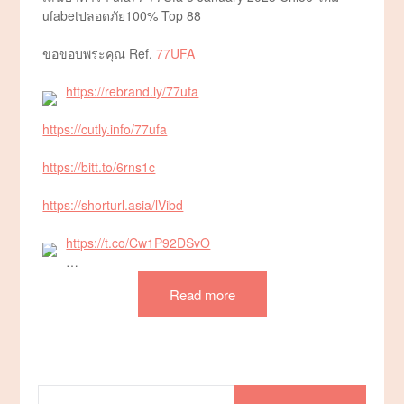
ufabetปลอดภัย100% Top 88
ขอขอบพระคุณ Ref.
77UFA
https://rebrand.ly/77ufa
https://cutly.info/77ufa
https://bitt.to/6rns1c
https://shorturl.asia/lVibd
https://t.co/Cw1P92DSvO
…
Read more
ค้นหา