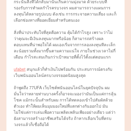
กระนั้นสิ่งที่ได้กลับมานั้นเกินความมุ่งมาด ด้วยระบบที่
รองรับการทำผลกำไรครบวงจร ผมสามารถวางแผนการ
ลงทุนได้หลายรูปแบบ ดังเช่น การกระจายความเสี่ยง และก็
เลือกช่องทางที่ยอดเยี่ยมสำหรับตนเอง
สิ่งที่น่าประทับใจที่สุดคือความ คุ้มได้กำไรสูง เพราะว่าไม่
ว่าคุณจะมีเงินลงทุนมากหรือน้อย ก็สามารถสร้างผล
ตอบแทนที่น่าพอใจได้ ผมเองเริ่มจากการลองลงทุนทีละเล็ก
ละน้อยรวมทั้งมากขึ้นตามความแน่ใจ ภายในช่วงเวลาไม่กี่
เดือน กำไรสะสมเกินกว่าเป้าหมายที่ตั้งไว้ตั้งแต่ตอนแรก
ufabet
สนุกแล้วก็ทำเงินไปพร้อมกัน ประสบการณ์ตรงกับ
เว็บพนันออนไลน์ครบวงจรยอดนิยมสูงสุด
ถ้าพูดถึง 77UFA เว็บไซต์พนันออนไลน์ในยุคปัจจุบัน ผม
มั่นใจว่าหลายท่านบางครั้งก็อาจจะมองว่ามันเป็นแค่การลุ้น
โชค แม้กระนั้นสำหรับผม การได้ทดลองเข้าไปสัมผัสด้วย
ตัวเอง ทำให้ผมเห็นมุมมองใหม่ที่แตกต่างกันออกไป มัน
ไม่ใช่แค่การเล่นเพื่อความเพลิดเพลินเพียงอย่างเดียว แต่ว่า
ยังสามารถสร้างอาชีพเสริมได้จริง ถ้าหากเลือกเว็บที่ครบ
วงจรแล้วก็เชื่อถือได้