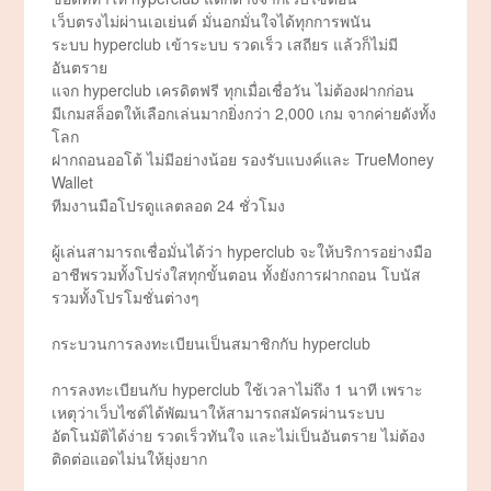
เว็บตรงไม่ผ่านเอเย่นต์ มั่นอกมั่นใจได้ทุกการพนัน
ระบบ hyperclub เข้าระบบ รวดเร็ว เสถียร แล้วก็ไม่มี
อันตราย
แจก hyperclub เครดิตฟรี ทุกเมื่อเชื่อวัน ไม่ต้องฝากก่อน
มีเกมสล็อตให้เลือกเล่นมากยิ่งกว่า 2,000 เกม จากค่ายดังทั้ง
โลก
ฝากถอนออโต้ ไม่มีอย่างน้อย รองรับแบงค์และ TrueMoney
Wallet
ทีมงานมือโปรดูแลตลอด 24 ชั่วโมง
ผู้เล่นสามารถเชื่อมั่นได้ว่า hyperclub จะให้บริการอย่างมือ
อาชีพรวมทั้งโปร่งใสทุกขั้นตอน ทั้งยังการฝากถอน โบนัส
รวมทั้งโปรโมชั่นต่างๆ
กระบวนการลงทะเบียนเป็นสมาชิกกับ hyperclub
การลงทะเบียนกับ hyperclub ใช้เวลาไม่ถึง 1 นาที เพราะ
เหตุว่าเว็บไซต์ได้พัฒนาให้สามารถสมัครผ่านระบบ
อัตโนมัติได้ง่าย รวดเร็วทันใจ และไม่เป็นอันตราย ไม่ต้อง
ติดต่อแอดไม่นให้ยุ่งยาก