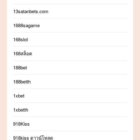
13satanbets.com
1688sagame
168slot
168สล็อต
188bet
188betth
1xbet
1xbetth
918Kiss
918kiss ดาวน์โหลด