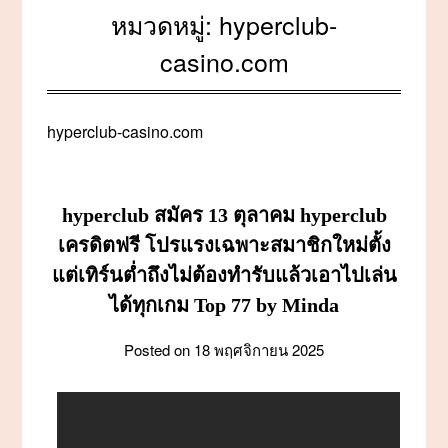
หมวดหมู่:
hyperclub-
casino.com
hyperclub-casino.com
hyperclub สมัคร 13 ตุลาคม hyperclub
เครดิตฟรี โปรแรงเฉพาะสมาชิกใหม่ตั้ง
แต่เทิร์นต่ำถึงไม่ต้องทำรับแล้วเอาไปเล่น
ได้ทุกเกม Top 77 by Minda
Posted on
18 พฤศจิกายน 2025