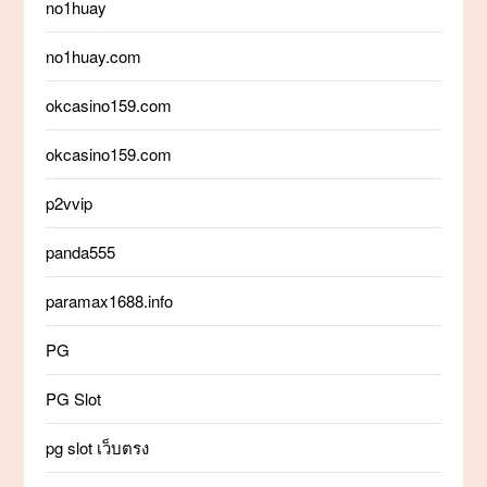
no1huay
no1huay.com
okcasino159.com
okcasino159.com
p2vvip
panda555
paramax1688.info
PG
PG Slot
pg slot เว็บตรง