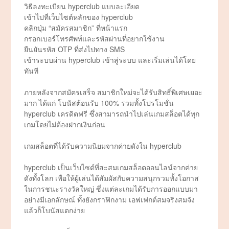
วิธีลงทะเบียน hyperclub แบบละเอียด
เข้าไปที่เว็บไซต์หลักของ hyperclub
คลิกปุ่ม “สมัครสมาชิก” ที่หน้าแรก
กรอกเบอร์โทรศัพท์และรหัสผ่านที่อยากใช้งาน
ยืนยันรหัส OTP ที่ส่งไปทาง SMS
เข้าระบบผ่าน hyperclub เข้าสู่ระบบ และเริ่มเล่นได้โดย
ทันที
ภายหลังจากสมัครเสร็จ สมาชิกใหม่จะได้รับสิทธิ์พิเศษเยอะ
มาก ได้แก่ โบนัสต้อนรับ 100% รวมทั้งโปรโมชั่น
hyperclub เครดิตฟรี ซึ่งสามารถนำไปเล่นเกมสล็อตได้ทุก
เกมโดยไม่ต้องฝากเงินก่อน
เกมสล็อตที่ได้รับความนิยมจากค่ายดังใน hyperclub
hyperclub เป็นเว็บไซต์ที่สะสมเกมสล็อตออนไลน์จากค่าย
ดังทั้งโลก เพื่อให้ผู้เล่นได้สัมผัสกับความสนุกรวมทั้งโอกาส
ในการชนะรางวัลใหญ่ ซึ่งแต่ละเกมได้รับการออกแบบมา
อย่างมีเอกลักษณ์ ทั้งยังกราฟิกงาม เอฟเฟกต์สมจริงสมจัง
แล้วก็โบนัสแตกง่าย