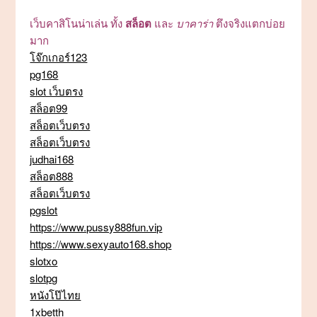
เว็บคาสิโนน่าเล่น ทั้ง
สล็อต
และ
บาคาร่า
ตึงจริงแตกบ่อย
มาก
โจ๊กเกอร์123
pg168
slot เว็บตรง
สล็อต99
สล็อตเว็บตรง
สล็อตเว็บตรง
judhai168
สล็อต888
สล็อตเว็บตรง
pgslot
https://www.pussy888fun.vip
https://www.sexyauto168.shop
slotxo
slotpg
หนังโป๊ไทย
1xbetth