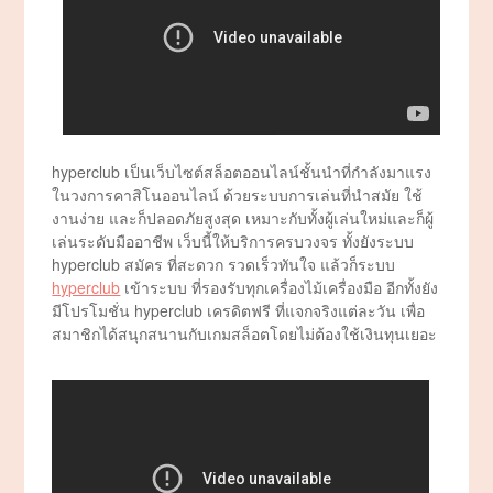
hyperclub เป็นเว็บไซต์สล็อตออนไลน์ชั้นนำที่กำลังมาแรง
ในวงการคาสิโนออนไลน์ ด้วยระบบการเล่นที่นำสมัย ใช้
งานง่าย และก็ปลอดภัยสูงสุด เหมาะกับทั้งผู้เล่นใหม่และก็ผู้
เล่นระดับมืออาชีพ เว็บนี้ให้บริการครบวงจร ทั้งยังระบบ
hyperclub สมัคร ที่สะดวก รวดเร็วทันใจ แล้วก็ระบบ
hyperclub
เข้าระบบ ที่รองรับทุกเครื่องไม้เครื่องมือ อีกทั้งยัง
มีโปรโมชั่น hyperclub เครดิตฟรี ที่แจกจริงแต่ละวัน เพื่อ
สมาชิกได้สนุกสนานกับเกมสล็อตโดยไม่ต้องใช้เงินทุนเยอะ