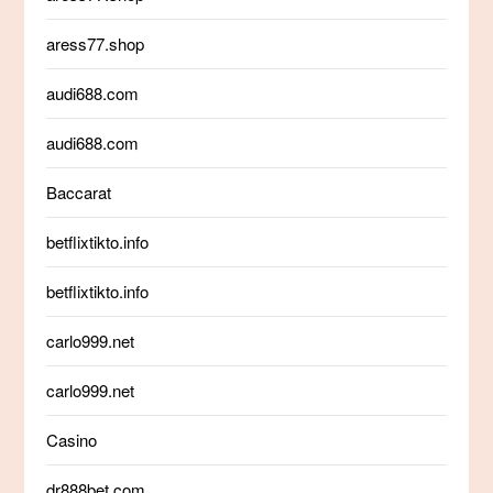
aress77.shop
audi688.com
audi688.com
Baccarat
betflixtikto.info
betflixtikto.info
carlo999.net
carlo999.net
Casino
dr888bet.com