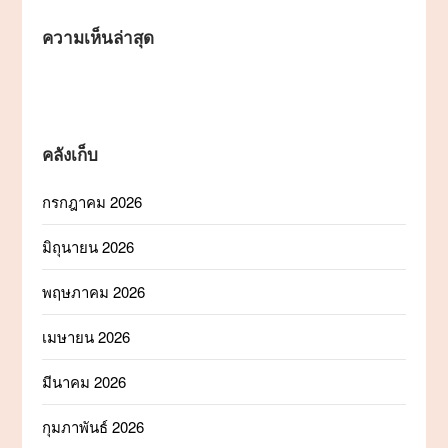
ความเห็นล่าสุด
คลังเก็บ
กรกฎาคม 2026
มิถุนายน 2026
พฤษภาคม 2026
เมษายน 2026
มีนาคม 2026
กุมภาพันธ์ 2026