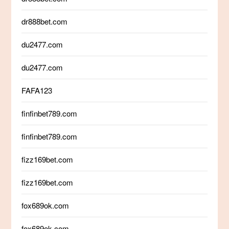
dr888bet.com
du2477.com
du2477.com
FAFA123
finfinbet789.com
finfinbet789.com
fizz169bet.com
fizz169bet.com
fox689ok.com
fox689ok.com