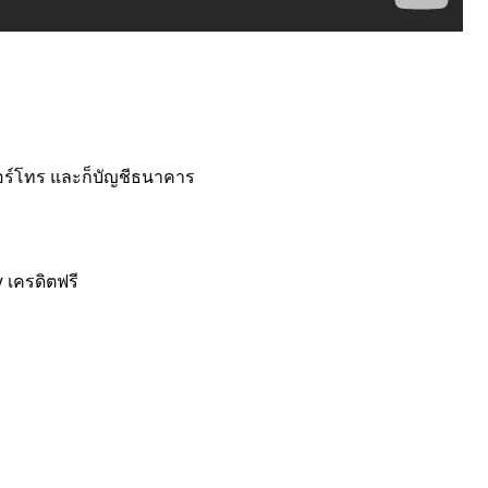
เบอร์โทร และก็บัญชีธนาคาร
y เครดิตฟรี