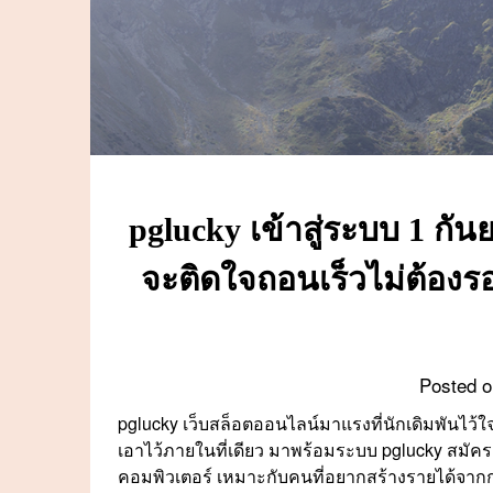
pglucky เข้าสู่ระบบ 1 กั
จะติดใจถอนเร็วไม่ต้องรอ
Posted 
pglucky เว็บสล็อตออนไลน์มาแรงที่นักเดิมพันไว
เอาไว้ภายในที่เดียว มาพร้อมระบบ pglucky สมัคร ท
คอมพิวเตอร์ เหมาะกับคนที่อยากสร้างรายได้จา