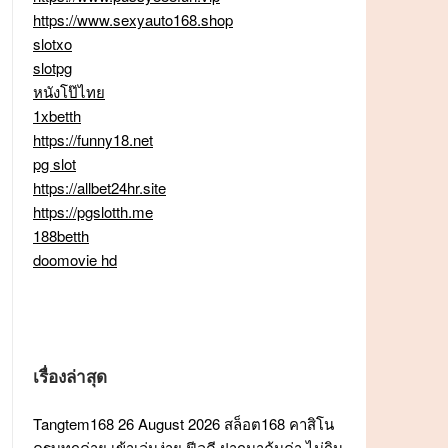
https://www.sexyauto168.shop
slotxo
slotpg
หนังโป๊ไทย
1xbetth
https://funny18.net
pg slot
https://allbet24hr.site
https://pgslotth.me
188betth
doomovie hd
เรื่องล่าสุด
Tangtem168 26 August 2026 สล็อต168 คาสิโน
ครบทุกค่าย เข้าเล่นง่าย ฟีลดี ฝากมาคุ้มค่า ไม่กิน