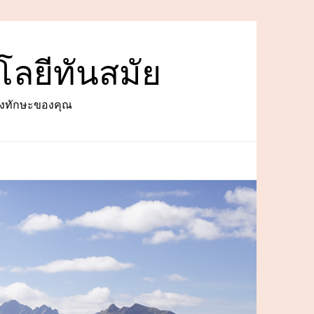
โลยีทันสมัย
ปรุงทักษะของคุณ