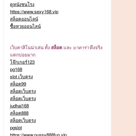
ดูหนังชนโรง
https://www.sexy168.vip
สล็อตออนไลน์
ซื้อหวยออนไลน์
เว็บคาสิโนน่าเล่น ทั้ง
สล็อต
และ
บาคาร่า
ตึงจริง
แตกบ่อยมาก
โจ๊กเกอร์123
pg168
slot เว็บตรง
สล็อต99
สล็อตเว็บตรง
สล็อตเว็บตรง
judhai168
สล็อต888
สล็อตเว็บตรง
pgslot
https://www.pussy888fun.vip