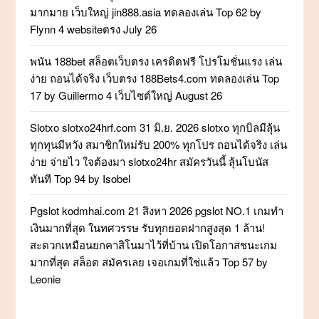
มากมาย เว็บใหญ่ jin888.asia ทดลองเล่น Top 62 by
Flynn 4 websiteตรง July 26
พนัน 188bet สล็อตเว็บตรง เครดิตฟรี โปรโมชั่นแรง เล่น
ง่าย ถอนได้จริง เว็บตรง 188Bets4.com ทดลองเล่น Top
17 by Guillermo 4 เว็บไซต์ใหญ่ August 26
Slotxo slotxo24hrf.com 31 มิ.ย. 2026 slotxo ทุกบิลมีลุ้น
ทุกทุนมีหวัง สมาชิกใหม่รับ 200% ทุกโปร ถอนได้จริง เล่น
ง่าย จ่ายไว ใจต้องมา slotxo24hr สมัครวันนี้ ลุ้นโบนัส
ทันที Top 94 by Isobel
Pgslot kodmhai.com 21 สิงหา 2026 pgslot NO.1 เกมทำ
เงินมากที่สุด ในทศวรรษ รับทุกยอดฝากสูงสุด 1 ล้าน!
สะดวกเหมือนยกคาสิโนมาไว้ที่บ้าน เปิดโอกาสชนะเกม
มากที่สุด สล็อต สมัครเลย เจอเกมที่ใช่แล้ว Top 57 by
Leonie