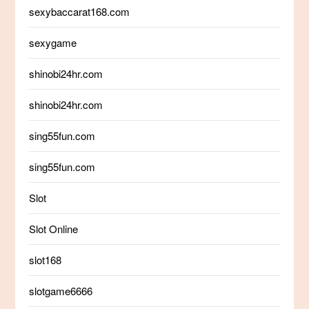
sexybaccarat168.com
sexygame
shinobi24hr.com
shinobi24hr.com
sing55fun.com
sing55fun.com
Slot
Slot Online
slot168
slotgame6666