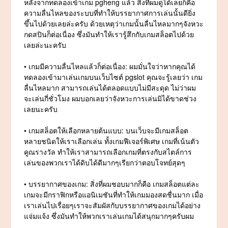
หลังจากทดลองเข้าเกม pgheng แล้ว สิ่งที่ผมดูได้เลยก็คือ
ความลื่นไหลของระบบที่ทำให้บรรยากาศการเล่นนั้นดียิ่ง
ขึ้นไปด้วยเลยล่ะครับ ด้วยเหตุว่าเกมนั้นลื่นไหลมากๆจังหวะ
กดสปินก็ต่อเนื่อง ซึ่งมันทำให้เรารู้สึกกับเกมสล็อตไปด้วย
เลยล่ะนะครับ
• เกมมีความลื่นไหลแล้วก็ต่อเนื่อง: ผมมั่นใจว่าหากคุณได้
ทดลองเข้ามาเล่นเกมบนเว็บไซต์ pgslot คุณจะรู้เลยว่า เกม
ลื่นไหลมาก สามารถเล่นได้ตลอดแบบไม่มีสะดุด ไม่ว่าผม
จะเล่นกี่ชั่วโมง ผมบอกเลยว่าจังหวะการเล่นมิได้ขาดช่วง
เลยนะครับ
• เกมสล็อตให้เลือกหลายต้นแบบ: บนเว็บจะมีเกมสล็อต
หลายชนิดให้เราเลือกเล่น ทั้งเกมฟีเจอร์พิเศษ เกมที่เน้นตัว
คูณรางวัล ทำให้เราสามารถเลือกเกมที่ตรงกับสไตล์การ
เล่นของพวกเราได้ดิบได้ดีมากๆเรียกว่าตอบโจทย์สุดๆ
• บรรยากาศของเกม: สิ่งที่ผมชอบมากก็คือ เกมสล็อตแต่ละ
เกมจะมีกราฟิกหรือแอนิเมชันที่ทำให้เกมมองสดชื่นมาก เมื่อ
เราเล่นไปเรื่อยๆเราจะสัมผัสกับบรรยากาศของเกมได้อย่าง
แจ่มแจ้ง ซึ่งมันทำให้พวกเราเล่นเกมได้สนุกมากๆครับผม