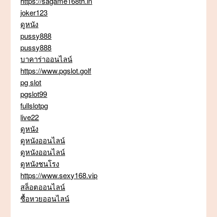
https://sagame168th.in
joker123
ดูหนัง
pussy888
pussy888
บาคาร่าออนไลน์
https://www.pgslot.golf
pg slot
pgslot99
fullslotpg
live22
ดูหนัง
ดูหนังออนไลน์
ดูหนังออนไลน์
ดูหนังชนโรง
https://www.sexy168.vip
สล็อตออนไลน์
ซื้อหวยออนไลน์