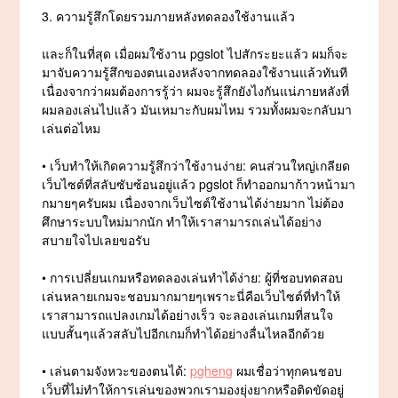
3. ความรู้สึกโดยรวมภายหลังทดลองใช้งานแล้ว
และก็ในที่สุด เมื่อผมใช้งาน pgslot ไปสักระยะแล้ว ผมก็จะ
มาจับความรู้สึกของตนเองหลังจากทดลองใช้งานแล้วทันที
เนื่องจากว่าผมต้องการรู้ว่า ผมจะรู้สึกยังไงกันแน่ภายหลังที่
ผมลองเล่นไปแล้ว มันเหมาะกับผมไหม รวมทั้งผมจะกลับมา
เล่นต่อไหม
• เว็บทำให้เกิดความรู้สึกว่าใช้งานง่าย: คนส่วนใหญ่เกลียด
เว็บไซต์ที่สลับซับซ้อนอยู่แล้ว pgslot ก็ทำออกมาก้าวหน้ามา
กมายๆครับผม เนื่องจากเว็บไซต์ใช้งานได้ง่ายมาก ไม่ต้อง
ศึกษาระบบใหม่มากนัก ทำให้เราสามารถเล่นได้อย่าง
สบายใจไปเลยขอรับ
• การเปลี่ยนเกมหรือทดลองเล่นทำได้ง่าย: ผู้ที่ชอบทดสอบ
เล่นหลายเกมจะชอบมากมายๆเพราะนี่คือเว็บไซต์ที่ทำให้
เราสามารถแปลงเกมได้อย่างเร็ว จะลองเล่นเกมที่สนใจ
แบบสั้นๆแล้วสลับไปอีกเกมก็ทำได้อย่างลื่นไหลอีกด้วย
• เล่นตามจังหวะของตนได้:
pgheng
ผมเชื่อว่าทุกคนชอบ
เว็บที่ไม่ทำให้การเล่นของพวกเรามองยุ่งยากหรือติดขัดอยู่