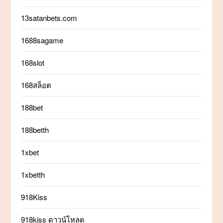
13satanbets.com
1688sagame
168slot
168สล็อต
188bet
188betth
1xbet
1xbetth
918Kiss
918kiss ดาวน์โหลด