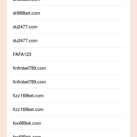
dr888bet.com
du2477.com
du2477.com
FAFA123
finfinbet789.com
finfinbet789.com
fizz169bet.com
fizz169bet.com
fox689ok.com
fox689ok.com