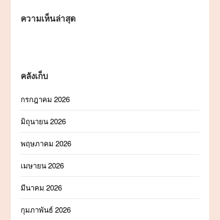
ความเห็นล่าสุด
คลังเก็บ
กรกฎาคม 2026
มิถุนายน 2026
พฤษภาคม 2026
เมษายน 2026
มีนาคม 2026
กุมภาพันธ์ 2026