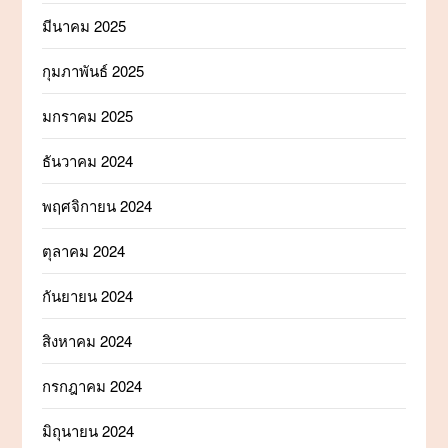
มีนาคม 2025
กุมภาพันธ์ 2025
มกราคม 2025
ธันวาคม 2024
พฤศจิกายน 2024
ตุลาคม 2024
กันยายน 2024
สิงหาคม 2024
กรกฎาคม 2024
มิถุนายน 2024