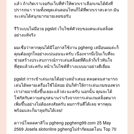
แล้ว ถ้าเกิดเราเจอกับเว็บที่ทำให้พวกเราเลือกเกมได้ดังที่
ปรารถนา รวมทั้งหยุดเล่นตอนไหนก็ได้ที่พวกเราสะดวก มัน
จะเล่นได้สนุกมากมายเลยขอรับ
รีวิวแบบไม่มีอวย pgslot เว็บไซต์ตัวจบของคนเล่นสล็อต
อย่างแท้จริง
ผมเชื่อว่าหากคุณได้มีโอกาสใช้งาน pgheng เสมือนผมล่ะก็
คุณต้องถูกใจอย่างแน่นอนนะครับ เนื่องจากนี่เป็นเว็บที่จะ
ช่วยสร้างประสบการณ์การเล่นสล็อตที่ดีแล้วก็เร็วทันใจ
ที่สุดแล้วล่ะครับ หน้าเว็บไซต์ที่วางแบบมาอย่างดีเยี่ยม
pgslot การเข้าเล่นเกมได้อย่างสม่ำเสมอ ตลอดจนสามารถ
เล่นได้หลายเครื่องใช้ไม้สอย มันก็ทำให้การเล่นเกมของพวก
เราง่ายมากยิ่งขึ้นเยอะแล้วล่ะนะครับ นอกนั้น คุณจะได้
โฟกัสกับความสนุกสนานร่าเริงจากการเล่นเกมสล็อตมาก
เพิ่มขึ้นอย่างไม่ต้องสงสัยครับ ผมการันตีได้เลย หากคุณ
พร้อมและก็มาลุยกันได้เลย!
ดาวน์โหลดคาสิโน pgheng ppgheng99.com 25 May
2569 Josefa slotonline pghengไม่จำกัดยอดโอน Top 70