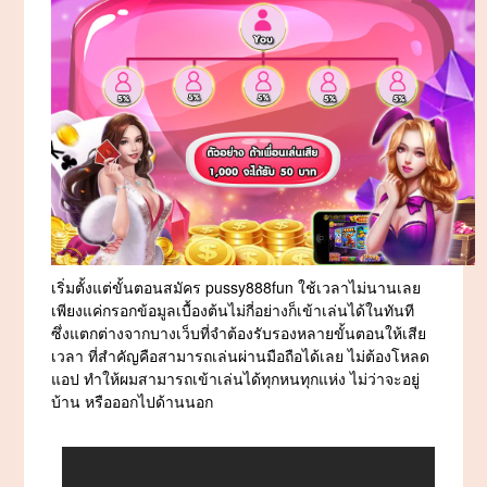
เริ่มตั้งแต่ขั้นตอนสมัคร pussy888fun ใช้เวลาไม่นานเลย
เพียงแค่กรอกข้อมูลเบื้องต้นไม่กี่อย่างก็เข้าเล่นได้ในทันที
ซึ่งแตกต่างจากบางเว็บที่จำต้องรับรองหลายขั้นตอนให้เสีย
เวลา ที่สำคัญคือสามารถเล่นผ่านมือถือได้เลย ไม่ต้องโหลด
แอป ทำให้ผมสามารถเข้าเล่นได้ทุกหนทุกแห่ง ไม่ว่าจะอยู่
บ้าน หรือออกไปด้านนอก