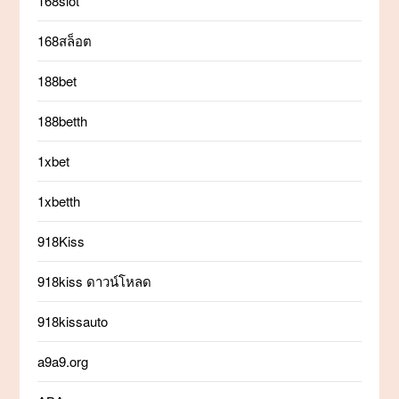
168slot
168สล็อต
188bet
188betth
1xbet
1xbetth
918Kiss
918kiss ดาวน์โหลด
918kissauto
a9a9.org