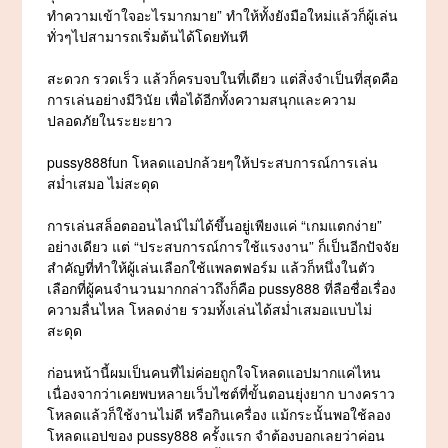
ทำความเข้าใจอะไรมากมาย” ทำให้ทั้งยังมือใหม่แล้วก็ผู้เล่น
ทั่วๆไปสามารถเริ่มต้นได้โดยทันที
สะดวก รวดเร็ว แล้วก็ครบจบในที่เดียว แต่สิ่งจำเป็นที่สุดคือ
การเล่นอย่างมีวินัย เพื่อได้อีกทั้งความสนุกและความ
ปลอดภัยในระยะยาว
pussy888fun โหลดแอปกล้วยๆให้ประสบการณ์การเล่น
สม่ำเสมอ ไม่สะดุด
การเล่นสล็อตออนไลน์ไม่ได้ขึ้นอยู่เพียงแค่ “เกมแตกง่าย”
อย่างเดียว แต่ “ประสบการณ์การใช้แรงงาน” ก็เป็นอีกปัจจัย
สำคัญที่ทำให้ผู้เล่นเลือกใช้แพลตฟอร์ม แล้วก็หนึ่งในตัว
เลือกที่ผู้คนจำนวนมากกล่าวถึงก็คือ pussy888 ที่ลือชื่อเรื่อง
ความลื่นไหล โหลดง่าย รวมทั้งเล่นได้สม่ำเสมอแบบไม่
สะดุด
ก่อนหน้านี้ผมเป็นคนที่ไม่ค่อยถูกใจโหลดแอปมากแค่ไหน
เนื่องจากว่าเคยพบหลายเว็บไซต์ที่ขั้นตอนยุ่งยาก บางคราว
โหลดแล้วก็ใช้งานไม่ดี หรือกินเครื่อง แม้กระนั้นพอใช้ลอง
โหลดแอปของ pussy888 ครั้งแรก จำต้องบอกเลยว่าค่อน