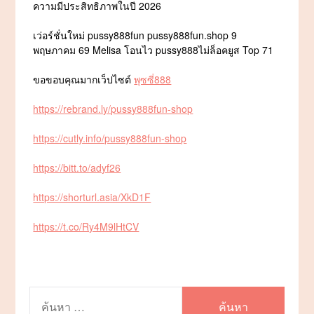
ความมีประสิทธิภาพในปี 2026
เว่อร์ชั่นใหม่ pussy888fun pussy888fun.shop 9
พฤษภาคม 69 Melisa โอนไว pussy888ไม่ล็อคยูส Top 71
ขอขอบคุณมากเว็ปไซต์
พุซซี่888
https://rebrand.ly/pussy888fun-shop
https://cutly.info/pussy888fun-shop
https://bitt.to/adyf26
https://shorturl.asia/XkD1F
https://t.co/Ry4M9lHtCV
ค้นหา
สำหรับ: