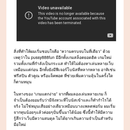
สิ่งที่ทำให้ผมเริ่มชอบใจคือ “ความครบจบในที่เดียว” ด้วย
เหตุว่าใน pussy888fun มีอีกทั้งเกมสล็อตยอดฮิต เกมใหม่
รวมทั้งเกมที่กำลังเป็นกระแส ทำให้ไม่ต้องหาเล่นหลายเว็บ
เหมือนแต่ก่อน อีกทั้งยังมีฟีเจอร์โบนัสที่หลากหลาย อาทิเช่น
ฟรีสปิน ตัวคูณ หรือแจ็คพอต ที่ช่วยเพิ่มความลุ้นในครั้งใด
ก็ตามหมุน
ในทางของ “เกมแตกง่าย” จากที่ผมลองเล่นหลายเกม ก็
จำเป็นต้องยอมรับว่ามีจังหวะที่โบนัสเข้าและก็ทำกำไรได้
จริง ไม่ใช่หมุนเสียอย่างเดียวเหมือนบางแพลตฟอร์ม ผมเริ่ม
จากทุนน้อยๆแล้วค่อยๆปั่นขึ้นมาได้น้อย ซึ่งนี้ทำให้มีความ
รู้สึกว่าเว็บมีความสมดุล ไม่ได้ยากเกินความจำเป็นสำหรับ
มือใหม่