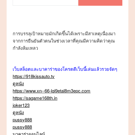
การบรรลุเป้าหมายมักเกิดขึ้นได้เพราะมีสาเหตุเนื่องมา
จากการยืนยันตัวตนในช่วงเวลาที่คุณมีความคิดว่าคุณ
กำลังล้มเหลว
เว็บสล็อตและบาคาร่าของโครตดีเว็บนี้เล่นแล้วรวยจัดๆ
https://918kissauto.tv
ดูหนัง
https://www.xn--66-lqi9etal8m3epc.com
https://sagame168th.in
joker123
ดูหนัง
pussy888
pussy888
บาคาร่าออนไลน์