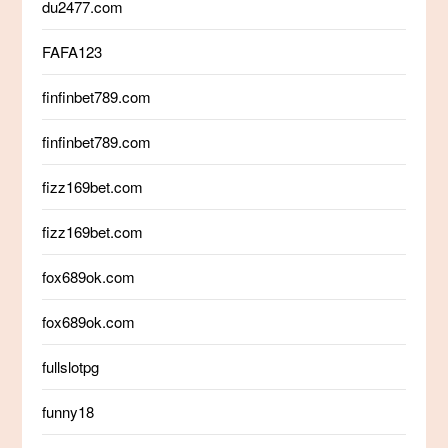
du2477.com
FAFA123
finfinbet789.com
finfinbet789.com
fizz169bet.com
fizz169bet.com
fox689ok.com
fox689ok.com
fullslotpg
funny18