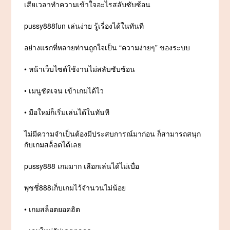
เสียเวลาทำความเข้าใจอะไรสลับซับซ้อน
pussy888fun เล่นง่าย รู้เรื่องได้ในทันที
อย่างแรกที่หลายท่านถูกใจเป็น “ความง่ายๆ” ของระบบ
• หน้าเว็บไซต์ใช้งานไม่สลับซับซ้อน
• เมนูชัดเจน เข้าเกมได้ไว
• มือใหม่ก็เริ่มเล่นได้ในทันที
ไม่มีความจำเป็นต้องมีประสบการณ์มาก่อน ก็สามารถสนุก
กับเกมสล็อตได้เลย
pussy888 เกมมาก เลือกเล่นได้ไม่เบื่อ
พุชชี่888เก็บเกมไว้จำนวนไม่น้อย
• เกมสล็อตยอดฮิต