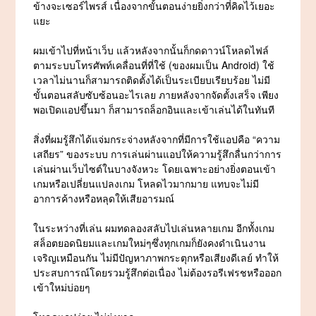
ข้างจะเซอร์ไพรส์ เนื่องจากขั้นตอนง่ายยิ่งกว่าที่คิดไว้เยอะ
แยะ
ผมเข้าไปที่หน้าเว็บ แล้วหลังจากนั้นก็กดดาวน์โหลดไฟล์
ตามระบบโทรศัพท์เคลื่อนที่ที่ใช้ (ของผมเป็น Android) ใช้
เวลาไม่นานก็สามารถติดตั้งได้เป็นระเบียบเรียบร้อย ไม่มี
ขั้นตอนสลับซับซ้อนอะไรเลย ภายหลังจากจัดตั้งเสร็จ เพียง
พอเปิดแอปขึ้นมา ก็สามารถล็อกอินและเข้าเล่นได้ในทันที
สิ่งที่ผมรู้สึกได้แจ่มกระจ่างหลังจากที่มีการใช้แอปคือ “ความ
เสถียร” ของระบบ การเล่นผ่านแอปให้ความรู้สึกลื่นกว่าการ
เล่นผ่านเว็บไซต์ในบางจังหวะ โดยเฉพาะอย่างยิ่งตอนเข้า
เกมหรือเปลี่ยนแปลงเกม โหลดไวมากมาย แทบจะไม่มี
อาการค้างหรือหลุดให้เสียอารมณ์
ในระหว่างที่เล่น ผมทดลองสลับไปเล่นหลายเกม อีกทั้งเกม
สล็อตยอดนิยมและเกมใหม่ๆซึ่งทุกเกมก็ยังคงดำเนินงาน
เจริญเหมือนกัน ไม่มีปัญหาภาพกระตุกหรือเสียงดีเลย์ ทำให้
ประสบการณ์โดยรวมรู้สึกต่อเนื่อง ไม่ต้องรอรีเฟรชหรือออก
เข้าใหม่บ่อยๆ