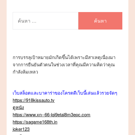
ค้นหา
สำหรับ:
การบรรลุเป้าหมายมักเกิดขึ้นได้เพราะมีสาเหตุเนื่องมา
จากการยืนยันตัวตนในช่วงเวลาที่คุณมีความคิดว่าคุณ
กำลังล้มเหลว
เว็บสล็อตและบาคาร่าของโครตดีเว็บนี้เล่นแล้วรวยจัดๆ
https://918kissauto.tv
ดูหนัง
https://www.xn--66-lqi9etal8m3epc.com
https://sagame168th.in
joker123