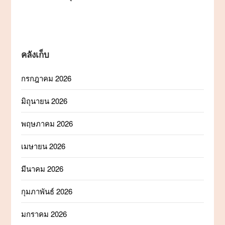
คลังเก็บ
กรกฎาคม 2026
มิถุนายน 2026
พฤษภาคม 2026
เมษายน 2026
มีนาคม 2026
กุมภาพันธ์ 2026
มกราคม 2026