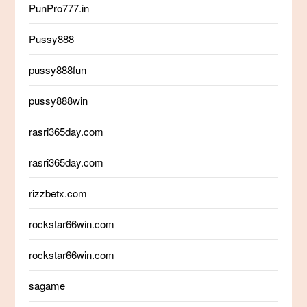
PunPro777.in
Pussy888
pussy888fun
pussy888win
rasri365day.com
rasri365day.com
rizzbetx.com
rockstar66win.com
rockstar66win.com
sagame