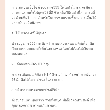
การเล่นบนเว็บไซต์ sqgame555 ให้ได้กำไรควรจะมีการ
วางแผนรวมทั้งใช้ยุทธวิธีที่ดี ซึ่งเคล็ดวิธีเหล่านี้สามารถที่
จะช่วยเพิ่มโอกาสสำหรับในการชนะรวมทั้งลดการเสี่ยงได้
อย่างมีประสิทธิภาพ
1. ใช้เครดิตฟรีให้คุ้มค่า
นำ sqgame555 เครดิตฟรี มาทดลองเล่นเกมที่พอใจ เพื่อ
ศึกษาแบบเกมและก็เพิ่มโอกาสชนะโดยไม่ต้องใช้เงินทุน
ของตนเอง
2. เลือกเกมที่มีค่า RTP สูง
ควรจะเลือกเกมที่มีค่า RTP (Return to Player) มากยิ่งกว่า
96% เพื่อได้โอกาสชนะในระยะยาว
3. บริหารงบประมาณอย่างมีวินัย
ตั้งงบก่อนเล่นทุกคราว รวมทั้งหยุดเมื่อถึงวัตถุประสงค์ เพื่อ
คุ้มครองการขาดทุนเกินควบคุม