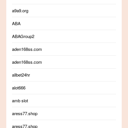
a9a9.org
ABA
ABAGroup2
aden168ss.com
aden168ss.com
allbet24hr
alot666
amb slot
aress77.shop
aress77.shop