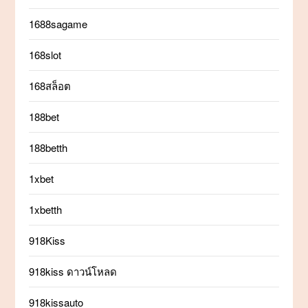
1688sagame
168slot
168สล็อต
188bet
188betth
1xbet
1xbetth
918Kiss
918kiss ดาวน์โหลด
918kissauto