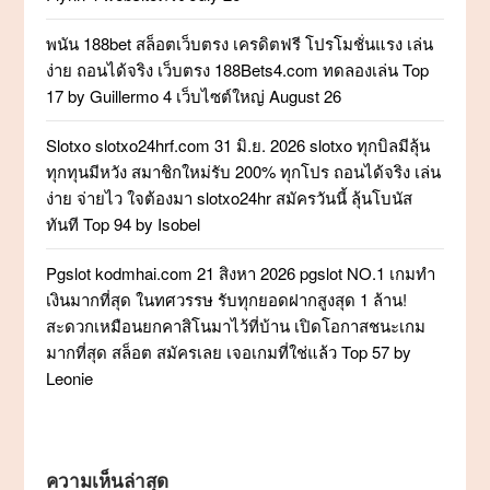
พนัน 188bet สล็อตเว็บตรง เครดิตฟรี โปรโมชั่นแรง เล่น
ง่าย ถอนได้จริง เว็บตรง 188Bets4.com ทดลองเล่น Top
17 by Guillermo 4 เว็บไซต์ใหญ่ August 26
Slotxo slotxo24hrf.com 31 มิ.ย. 2026 slotxo ทุกบิลมีลุ้น
ทุกทุนมีหวัง สมาชิกใหม่รับ 200% ทุกโปร ถอนได้จริง เล่น
ง่าย จ่ายไว ใจต้องมา slotxo24hr สมัครวันนี้ ลุ้นโบนัส
ทันที Top 94 by Isobel
Pgslot kodmhai.com 21 สิงหา 2026 pgslot NO.1 เกมทำ
เงินมากที่สุด ในทศวรรษ รับทุกยอดฝากสูงสุด 1 ล้าน!
สะดวกเหมือนยกคาสิโนมาไว้ที่บ้าน เปิดโอกาสชนะเกม
มากที่สุด สล็อต สมัครเลย เจอเกมที่ใช่แล้ว Top 57 by
Leonie
ความเห็นล่าสุด