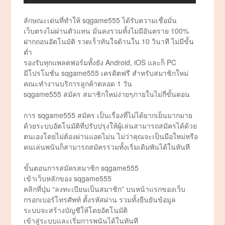
ลักษณะเด่นที่ทำให้ sqgame555 ได้รับความเชื่อมั่น
เว็บตรงไม่ผ่านตัวแทน มั่นคงรวมทั้งไม่มีอันตราย 100%
ฝากถอนอัตโนมัติ รวดเร็วทันใจด้านใน 10 วินาที ไม่มีขั้น
ต่ำ
รองรับทุกแพลตฟอร์มทั้งยัง Android, iOS และก็ PC
มีโปรโมชั่น sqgame555 เครดิตฟรี สำหรับสมาชิกใหม่
คณะทำงานบริการลูกค้าตลอด 1 วัน
sqgame555 สมัคร สมาชิกใหม่ง่ายๆภายในไม่กี่ขั้นตอน
การ sqgame555 สมัคร เป็นเรื่องที่ไม่ได้ยากเย็นมากมาย
ด้วยระบบอัตโนมัติที่ปรับปรุงให้ผู้เล่นสามารถสมัครได้ด้วย
ตนเองโดยไม่ต้องผ่านแอดไม่น ไม่ว่าคุณจะเป็นมือใหม่หรือ
คนเล่นพนันก็สามารถสมัครรวมทั้งเริ่มเดิมพันได้ในทันที
ขั้นตอนการสมัครสมาชิก sqgame555
เข้าเว็บหลักของ sqgame555
คลิกที่ปุ่ม “ลงทะเบียนเป็นสมาชิก” บนหน้าแรกของเว็บ
กรอกเบอร์โทรศัพท์ ตั้งรหัสผ่าน รวมทั้งยืนยันข้อมูล
ระบบจะสร้างบัญชีให้โดยอัตโนมัติ
เข้าสู่ระบบและเริ่มการพนันได้ในทันที