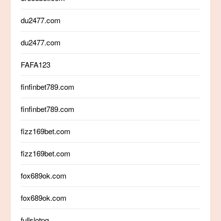
du2477.com
du2477.com
FAFA123
finfinbet789.com
finfinbet789.com
fizz169bet.com
fizz169bet.com
fox689ok.com
fox689ok.com
fullslotpg