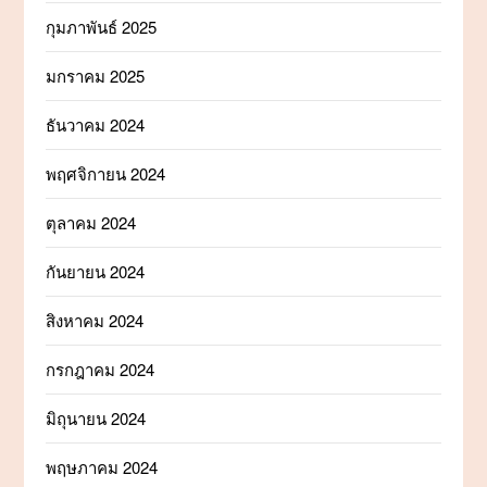
กุมภาพันธ์ 2025
มกราคม 2025
ธันวาคม 2024
พฤศจิกายน 2024
ตุลาคม 2024
กันยายน 2024
สิงหาคม 2024
กรกฎาคม 2024
มิถุนายน 2024
พฤษภาคม 2024