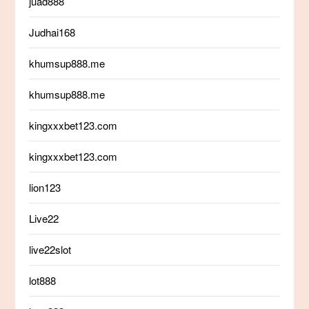
juad888
Judhai168
khumsup888.me
khumsup888.me
kingxxxbet123.com
kingxxxbet123.com
lion123
Live22
live22slot
lot888