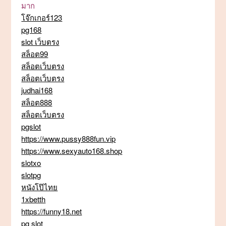
มาก
โจ๊กเกอร์123
pg168
slot เว็บตรง
สล็อต99
สล็อตเว็บตรง
สล็อตเว็บตรง
judhai168
สล็อต888
สล็อตเว็บตรง
pgslot
https://www.pussy888fun.vip
https://www.sexyauto168.shop
slotxo
slotpg
หนังโป๊ไทย
1xbetth
https://funny18.net
pg slot