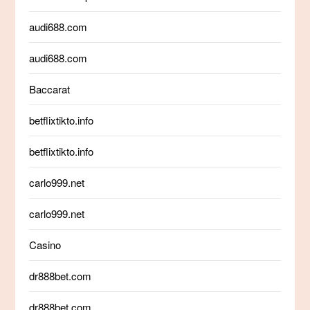
audi688.com
audi688.com
Baccarat
betflixtikto.info
betflixtikto.info
carlo999.net
carlo999.net
Casino
dr888bet.com
dr888bet.com