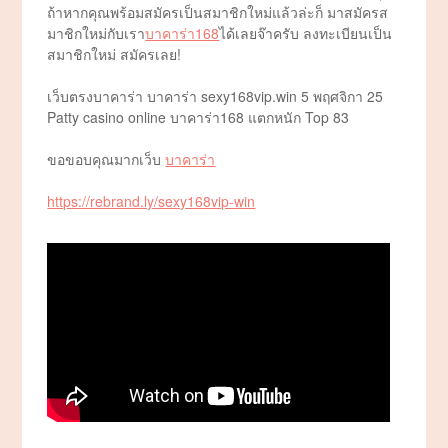
ถ้าหากคุณพร้อมสมัครเป็นสมาชิกใหม่แล้วล่ะก็ มาสมัครส
มาชิกใหม่กับเรา
บาคาร่า168
ได้เลยจ๊าครับ ลงทะเบียนเป็น
สมาชิกใหม่ สมัครเลย!
เว็บตรงบาคาร่า บาคาร่า sexy168vip.win 5 พฤศจิกา 25
Patty casino online บาคาร่า168 แตกหนัก Top 83
ขอขอบคุณมากเว็บ
บาคาร่า
https://rebrand.ly/sexy168vip-win