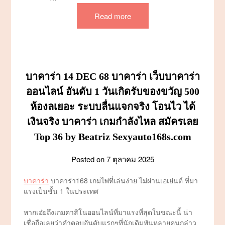
Read more
บาคาร่า 14 DEC 68 บาคาร่า เว็บบาคาร่า
ออนไลน์ อันดับ 1 วันเกิดรับของขวัญ 500
ห้องลเยอะ ระบบลื่นแจกจริง โอนไว ได้
เงินจริง บาคาร่า เกมกำลังไหล สมัครเลย
Top 36 by Beatriz Sexyauto168s.com
Posted on
7 ตุลาคม 2025
บาคาร่า
บาคาร่า168 เกมไพ่ที่เล่นง่าย ไม่ผ่านเอเย่นต์ ที่มา
แรงเป็นชั้น 1 ในประเทศ
หากเอ๋ยถึงเกมคาสิโนออนไลน์ที่มาแรงที่สุดในขณะนี้ น่า
เชื่อถือเลยว่าคำตอบอันดับแรกๆที่นักเดิมพันหลายคนกล่าว