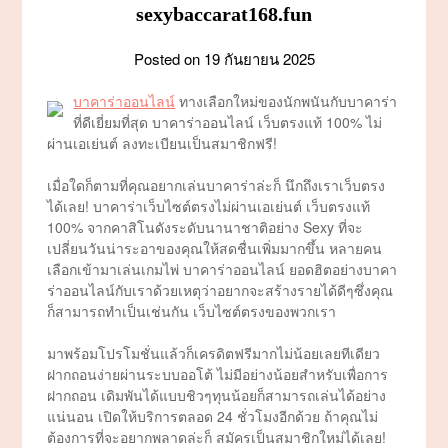
sexybaccarat168.fun
Posted on
19 กันยายน 2025
บาคาร่าออนไลน์
ทางเลือกใหม่ของนักพนันกับบาคาร่า
ที่ดีเยี่ยมที่สุด บาคาร่าออนไลน์ เว็บตรงแท้ 100% ไม่
ผ่านเอเย่นต์ ลงทะเบียนเป็นสมาชิกฟรี!
เมื่อใดก็ตามที่คุณอยากเล่นบาคาร่าล่ะก็ นึกถึงเราเว็บตรง
ได้เลย! บาคาร่าเว็บไซต์ตรงไม่ผ่านเอเย่นต์ เว็บตรงแท้
100% จากคาสิโนดังระดับนานาชาติอย่าง Sexy ที่จะ
เปลี่ยนวันน่าระอาของคุณให้สดชื่นเพิ่มมากขึ้น หลายคน
เลือกเข้ามาเล่นเกมไพ่ บาคาร่าออนไลน์ ยอดฮิตอย่างบาคา
ร่าออนไลน์กับเราด้วยเหตุว่าอยากจะสร้างรายได้ดีๆซึ่งคุณ
ก็สามารถทำเป็นเช่นกัน เว็บไซต์ตรงของพวกเรา
มาพร้อมโปรโมชั่นแล้วก็เครดิตฟรีมากไม่น้อยเลยทีเดียว
ฝากถอนง่ายผ่านระบบออโต้ ไม่มีอย่างน้อยสำหรับเพื่อการ
ฝากถอน เดิมพันได้แบบชิวๆทุนน้อยก็สามารถเล่นได้อย่าง
แน่นอน เปิดให้บริการตลอด 24 ชั่วโมงอีกด้วย ถ้าคุณไม่
ต้องการที่จะอยากพลาดล่ะก็ สมัครเป็นสมาชิกใหม่ได้เลย!