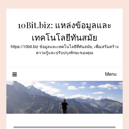
Skip
to
content
10Bit.biz: แหล่งข้อมูลและ
เทคโนโลยีทันสมัย
https://10bit.biz ข้อมูลและเทคโนโลยีที่ทันสมัย, เพื่อเสริมสร้าง
ความรู้และปรับปรุงทักษะของคุณ
Menu