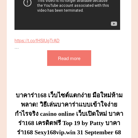
https://t.co/fHSlUgTrAD
…
Read more
บาคาร่า168 เว็บไซต์แตกง่าย มือใหม่ห้าม
พลาด! วิธีเล่นบาคาร่าแบบเข้าใจง่าย
กำไรจริง casino online เว็บเปิดใหม่ บาคา
ร่า168 เครดิตฟรี Top 19 by Patty บาคา
ร่า168 Sexy168vip.win 31 September 68