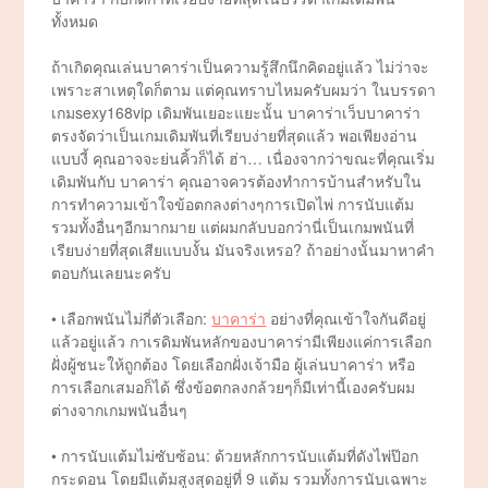
ทั้งหมด
ถ้าเกิดคุณเล่นบาคาร่าเป็นความรู้สึกนึกคิดอยู่แล้ว ไม่ว่าจะ
เพราะสาเหตุใดก็ตาม แต่คุณทราบไหมครับผมว่า ในบรรดา
เกมsexy168vip เดิมพันเยอะแยะนั้น บาคาร่าเว็บบาคาร่า
ตรงจัดว่าเป็นเกมเดิมพันที่เรียบง่ายที่สุดแล้ว พอเพียงอ่าน
แบบงี้ คุณอาจจะย่นคิ้วก็ได้ ฮ่า… เนื่องจากว่าขณะที่คุณเริ่ม
เดิมพันกับ บาคาร่า คุณอาจควรต้องทำการบ้านสำหรับใน
การทำความเข้าใจข้อตกลงต่างๆการเปิดไพ่ การนับแต้ม
รวมทั้งอื่นๆอีกมากมาย แต่ผมกลับบอกว่านี่เป็นเกมพนันที่
เรียบง่ายที่สุดเสียแบบงั้น มันจริงเหรอ? ถ้าอย่างนั้นมาหาคำ
ตอบกันเลยนะครับ
• เลือกพนันไม่กี่ตัวเลือก:
บาคาร่า
อย่างที่คุณเข้าใจกันดีอยู่
แล้วอยู่แล้ว กาเรดิมพันหลักของบาคาร่ามีเพียงแค่การเลือก
ฝั่งผู้ชนะให้ถูกต้อง โดยเลือกฝั่งเจ้ามือ ผู้เล่นบาคาร่า หรือ
การเลือกเสมอก็ได้ ซึ่งข้อตกลงกล้วยๆก็มีเท่านี้เองครับผม
ต่างจากเกมพนันอื่นๆ
• การนับแต้มไม่ซับซ้อน: ด้วยหลักการนับแต้มที่ดังไพ่ป๊อก
กระดอน โดยมีแต้มสูงสุดอยู่ที่ 9 แต้ม รวมทั้งการนับเฉพาะ