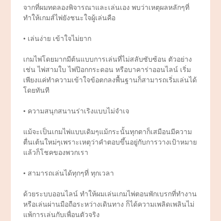
จากที่ผมทดลองพิจารณาและเล่นเอง พบว่าเหตุผลหลักๆที่
ทำให้เกมส์ไพ่ยังชนะใจผู้เล่นคือ
• เล่นง่าย เข้าใจไม่ยาก
เกมไพ่โดยมากมีต้นแบบการเล่นที่ไม่สลับซับซ้อน ตัวอย่าง
เช่น ไพ่สามใบ ไพ่ป๊อกกระดอน หรือบาคาร่าออนไลน์ เริ่ม
เพียงแค่ทำความเข้าใจข้อตกลงพื้นฐานก็สามารถเริ่มเล่นได้
โดยทันที
• ความสนุกสนานร่าเริงแบบไม่จำเจ
แม้จะเป็นเกมไพ่แบบเดิมๆแม้กระนั้นทุกตาก็เสมือนมีความ
ตื่นเต้นใหม่ๆเพราะเหตุว่าคำตอบขึ้นอยู่กับการวางเป้าหมาย
แล้วก็โชคของพวกเรา
• สามารถเล่นได้ทุกๆที่ ทุกเวลา
ด้วยระบบออนไลน์ ทำให้ผมเล่นเกมไพ่ตอนพักเบรกที่ทำงาน
หรือเล่นผ่านมือถือระหว่างเดินทาง ก็ได้ความเพลิดเพลินไม่
แพ้การเล่นกับเพื่อนตัวจริง