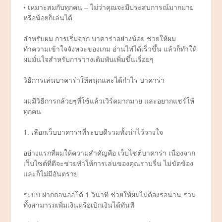
• เหมาะสมกับทุกคน – ไม่ว่าคุณจะมีประสบการณ์มากมาย
หรือน้อยก็เล่นได้
สำหรับผม การเริ่มจาก บาคาร่าอย่างน้อย ช่วยให้ผม
ทำความเข้าใจจังหวะของเกม อ่านไพ่ได้เร็วขึ้น แล้วก็ทำให้
ผมมั่นใจสำหรับการวางเดิมพันเพิ่มขึ้นเรื่อยๆ
วิธีการเล่นบาคาร่าให้สนุกและได้กำไร บาคาร่า
ผมมีวิธีการกล้วยๆที่ใช้แล้วเวิร์คมากมาย และอยากแชร์ให้
ทุกคน
1. เลือกเว็บบาคาร่าที่ระบบดีรวมทั้งน่าไว้วางใจ
อย่างแรกที่ผมให้ความสำคัญคือ เว็บไซต์บาคาร่า เนื่องจาก
เว็บไซต์ที่ดีจะช่วยทำให้การเล่นของคุณราบรื่น ไม่ขัดข้อง
และก็ไม่มีอันตราย
ระบบ ฝากถอนออโต้ 1 วินาที ช่วยให้ผมไม่ต้องรอนาน รวม
ทั้งสามารถเพิ่มเงินหรือเบิกเงินได้ทันที