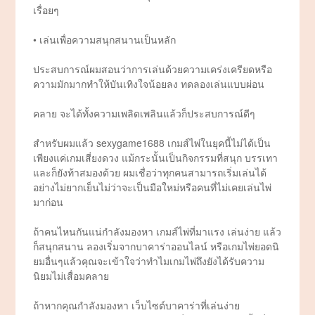
เรื่อยๆ
• เล่นเพื่อความสนุกสนานเป็นหลัก
ประสบการณ์ผมสอนว่าการเล่นด้วยความเคร่งเครียดหรือ
ความมักมากทำให้บันเทิงใจน้อยลง ทดลองเล่นแบบผ่อน
คลาย จะได้ทั้งความเพลิดเพลินแล้วก็ประสบการณ์ดีๆ
สำหรับผมแล้ว sexygame1688 เกมส์ไพ่ในยุคนี้ไม่ได้เป็น
เพียงแค่เกมเสี่ยงดวง แม้กระนั้นเป็นกิจกรรมที่สนุก บรรเทา
และก็ยังท้าสมองด้วย ผมเชื่อว่าทุกคนสามารถเริ่มเล่นได้
อย่างไม่ยากเย็นไม่ว่าจะเป็นมือใหม่หรือคนที่ไม่เคยเล่นไพ่
มาก่อน
ถ้าคนไหนกันแน่กำลังมองหา เกมส์ไพ่ที่มาแรง เล่นง่าย แล้ว
ก็สนุกสนาน ลองเริ่มจากบาคาร่าออนไลน์ หรือเกมไพ่ยอดนิ
ยมอื่นๆแล้วคุณจะเข้าใจว่าทำไมเกมไพ่ถึงยังได้รับความ
นิยมไม่เสื่อมคลาย
ถ้าหากคุณกำลังมองหา เว็บไซต์บาคาร่าที่เล่นง่าย