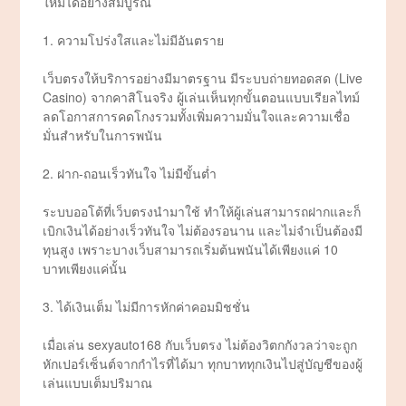
ใหม่ได้อย่างสมบูรณ์
1. ความโปร่งใสและไม่มีอันตราย
เว็บตรงให้บริการอย่างมีมาตรฐาน มีระบบถ่ายทอดสด (Live
Casino) จากคาสิโนจริง ผู้เล่นเห็นทุกขั้นตอนแบบเรียลไทม์
ลดโอกาสการคดโกงรวมทั้งเพิ่มความมั่นใจและความเชื่อ
มั่นสำหรับในการพนัน
2. ฝาก-ถอนเร็วทันใจ ไม่มีขั้นต่ำ
ระบบออโต้ที่เว็บตรงนำมาใช้ ทำให้ผู้เล่นสามารถฝากและก็
เบิกเงินได้อย่างเร็วทันใจ ไม่ต้องรอนาน และไม่จำเป็นต้องมี
ทุนสูง เพราะบางเว็บสามารถเริ่มต้นพนันได้เพียงแค่ 10
บาทเพียงแค่นั้น
3. ได้เงินเต็ม ไม่มีการหักค่าคอมมิชชั่น
เมื่อเล่น sexyauto168 กับเว็บตรง ไม่ต้องวิตกกังวลว่าจะถูก
หักเปอร์เซ็นต์จากกำไรที่ได้มา ทุกบาททุกเงินไปสู่บัญชีของผู้
เล่นแบบเต็มปริมาณ